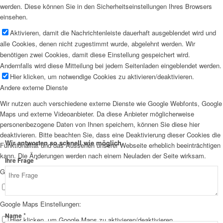
werden. Diese können Sie in den Sicherheitseinstellungen Ihres Browsers
einsehen.
Aktivieren, damit die Nachrichtenleiste dauerhaft ausgeblendet wird und
alle Cookies, denen nicht zugestimmt wurde, abgelehnt werden. Wir
benötigen zwei Cookies, damit diese Einstellung gespeichert wird.
Andernfalls wird diese Mitteilung bei jedem Seitenladen eingeblendet werden.
Hier klicken, um notwendige Cookies zu aktivieren/deaktivieren.
Andere externe Dienste
Wir nutzen auch verschiedene externe Dienste wie Google Webfonts, Google
Maps und externe Videoanbieter. Da diese Anbieter möglicherweise
personenbezogene Daten von Ihnen speichern, können Sie diese hier
deaktivieren. Bitte beachten Sie, dass eine Deaktivierung dieser Cookies die
Wir antworten so schnell wie möglich.
Funktionalität und das Aussehen unserer Webseite erheblich beeinträchtigen
kann. Die Änderungen werden nach einem Neuladen der Seite wirksam.
*
Ihre Frage
Google Webfont Einstellungen:
Hier klicken, um Google Webfonts zu aktivieren/deaktivieren.
Google Maps Einstellungen:
*
Name
Hier klicken, um Google Maps zu aktivieren/deaktivieren.