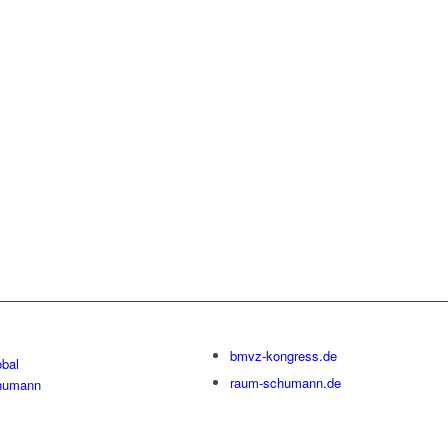
bmvz-kongress.de
bal
raum-schumann.de
humann