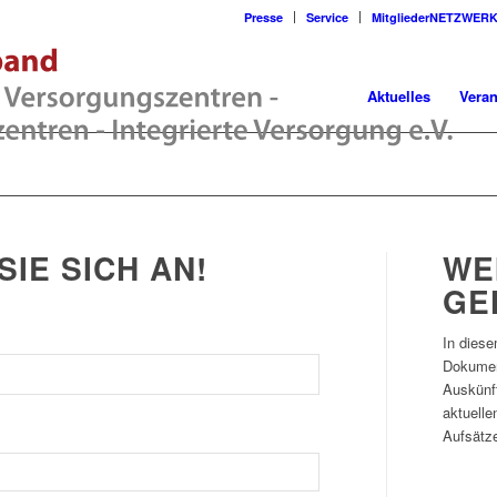
Presse
Service
MitgliederNETZWER
Aktuelles
Veran
SIE SICH AN!
WE
GE
In diese
Dokumen
Auskünf
aktuelle
Aufsätze