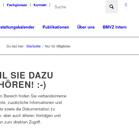
K
Fachglossar
Kontakt
staltungskalender
Publikationen
Über uns
BMVZ Intern
Du bist hier:
Startseite
/
Nur für Mitglieder
IL SIE DAZU
HÖREN! :-)
m Bereich finden Sie verbandsinterne
te, zusätzliche Informationen und
te sowie die Dokumentation zu
n, aber auch älteren Vorträgen und
n zum direkten Zugriff.