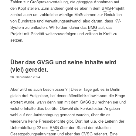
Zahlen zur Großpraxenverteilung, die gänggíge Annahmen auf
den Kopf stellen. Zum anderen geht es aber in dem
BMG
-Projekt
zentral auch um zahlreiche wichtige Maßnah­men zur Reduktion
von Bürokratie und Verwaltungsaufwand; also darum, dass
KV
-
System zu ent­las­ten. Wir fordern daher das
BMG
auf, das
Projekt mit Priorität weiterzuverfolgen und zeit­nah in Kraft zu
setzen.
Über das GVSG und seine Inhalte wird
(viel) geredet.
26. September 2024
Aber wird es auch beschlossen? | Dieser Tage gab es in Berlin
gleich drei Ereignisse, bei denen öffentlichkeitswirksam die Frage
erörtert wurde, wann denn nun mit dem
GVSG
zu rechnen sei und
welche Inhalte dies beträfe. Obwohl die konkretesten Angaben
wohl auf der Juristentagung gemacht wurden, über die es
wiederum keine Presseberichte gibt. Dort hat u.a. die Leiterin der
Unterabteilung 22 des
BMG
über den Stand der aktuellen
Gesetzgebungsaktivitäten und über das
GVSG
referiert. Eine