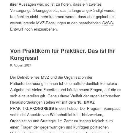
ihrer Aussagen war, so ist zu hören, dass ein zweites
Versorgungstärkungsgesetz, das ja lange angekündigt wurde,
tatsächlich nicht mehr kommen werde, dass aber geplant sei,
weiterführende MVZ-Regelungen in den bestehenden
GVSG
-
Entwurf noch einzuarbeiten.
Von Praktikern für Praktiker. Das ist Ihr
Kongress!
9. August 2024
Der Betrieb eines MVZ und die Organisation der
Patientenbetreuung in ihnen ist eine außerordentlich komplexe
Aufgabe mit vielen Facetten und häufig neuen Fragen, auf die es
sich einzustellen gilt. Genau diese Vielfalt der organisatorischen
Herausforderungen stellen wir mit dem
18. BMVZ
PRAKTIKER
KONGRESS
in den Fokus. Der Programmkompass
verbindet Aspekte von
W
irtschaftlichkeit,
N
etzwerken,
O
rganisation und
S
trategie. Im Zentrum stehen folglich zum
einen Fragen der gegenwärtigen und künftigen politischen