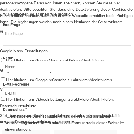
personenbezogene Daten von Ihnen speichern, können Sie diese hier
deaktivieren. Bitte beachten Sie, dass eine Deaktivierung dieser Cookies die
Wir antworten so schnell wie möglich.
Funktionalität und das Aussehen unserer Webseite erheblich beeinträchtigen
kann. Die Änderungen werden nach einem Neuladen der Seite wirksam.
*
E-
Ihre Frage
Google Webfont Einstellungen:
Mail-
Adresse
Hier klicken, um Google Webfonts zu aktivieren/deaktivieren.
Name
Google Maps Einstellungen:
Frage
*
Name
Hier klicken, um Google Maps zu aktivieren/deaktivieren.
Google reCaptcha Einstellungen:
Hier klicken, um Google reCaptcha zu aktivieren/deaktivieren.
*
E-Mail-Adresse
Vimeo und YouTube Einstellungen:
Hier klicken, um Videoeinbettungen zu aktivieren/deaktivieren.
Datenschutzrichtlinie
*
Datenschutz
Sie können unsere Cookies und Datenschutzeinstellungen im Detail in
Ich habe die Datenschutzerklärung gelesen und bin mit der
unseren Datenschutzrichtlinie nachlesen.
Verarbeitung meiner Daten mittels des Formulartools dieser Webseite
einverstanden.