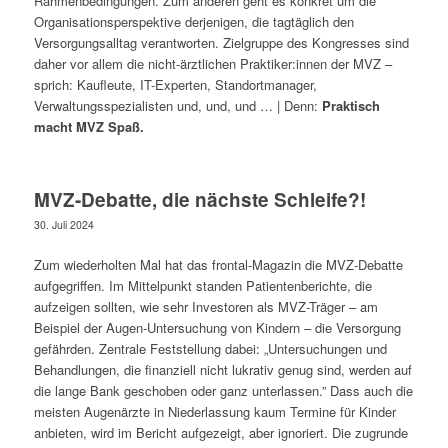
Rahmenbedingungen. Zum anderen geht es konkret um die
Organisationsperspektive derjenigen, die tagtäglich den
Versorgungsalltag verantworten. Zielgruppe des Kongresses sind
daher vor allem die nicht-ärztlichen Praktiker:innen der MVZ –
sprich: Kaufleute, IT-Experten, Standortmanager,
Verwaltungsspezialisten und, und, und … | Denn:
Praktisch
macht MVZ Spaß.
MVZ-Debatte, die nächste Schleife?!
30. Juli 2024
Zum wiederholten Mal hat das frontal-Magazin die MVZ-Debatte
aufgegriffen. Im Mittelpunkt standen Patientenberichte, die
aufzeigen sollten, wie sehr Investoren als MVZ-Träger – am
Beispiel der Augen-Untersuchung von Kindern – die Versorgung
gefährden. Zentrale Feststellung dabei: „Untersuchungen und
Behandlungen, die finanziell nicht lukrativ genug sind, werden auf
die lange Bank geschoben oder ganz unterlassen.” Dass auch die
meisten Augenärzte in Niederlassung kaum Termine für Kinder
anbieten, wird im Bericht aufgezeigt, aber ignoriert. Die zugrunde