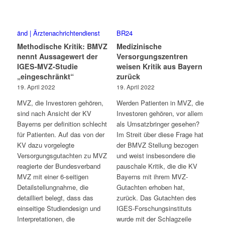
änd | Ärztenachrichtendienst
BR24
Methodische Kritik: BMVZ
Medizinische
nennt Aussagewert der
Versorgungszentren
IGES-MVZ-Studie
weisen Kritik aus Bayern
„eingeschränkt“
zurück
19. April 2022
19. April 2022
MVZ, die Investoren gehören,
Werden Patienten in MVZ, die
sind nach Ansicht der KV
Investoren gehören, vor allem
Bayerns per definition schlecht
als Umsatzbringer gesehen?
für Patienten. Auf das von der
Im Streit über diese Frage hat
KV dazu vorgelegte
der BMVZ Stellung bezogen
Versorgungsgutachten zu MVZ
und weist insbesondere die
reagierte der Bundesverband
pauschale Kritik, die die KV
MVZ mit einer 6-seitigen
Bayerns mit ihrem MVZ-
Detailstellungnahme, die
Gutachten erhoben hat,
detailliert belegt, dass das
zurück. Das Gutachten des
einseitige Studiendesign und
IGES-Forschungsinstituts
Interpretationen, die
wurde mit der Schlagzeile