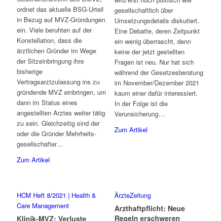
ordnet das aktuelle BSG-Urteil
gesellschaftlich über
in Bezug auf MVZ-Gründungen
Umsetzungsdetails diskutiert.
ein. Viele beruhten auf der
Eine Debatte, deren Zeitpunkt
Konstellation, dass die
ein wenig überrascht, denn
ärztlichen Gründer im Wege
keine der jetzt gestellten
der Sitzeinbringung ihre
Fragen ist neu. Nur hat sich
bisherige
während der Gesetzesberatung
Vertragsarztzulassung ins zu
im November/Dezember 2021
gründende MVZ einbringen, um
kaum einer dafür interessiert.
dann im Status eines
In der Folge ist die
angestellten Arztes weiter tätig
Verunsicherung…
zu sein. Gleichzeitig sind der
Zum Artikel
oder die Gründer Mehrheits­
gesellschafter…
Zum Artikel
HCM Heft 8/2021 | Health &
ÄrzteZeitung
Care Management
Arzthaftpflicht: Neue
Regeln erschweren
Klinik-MVZ: Verluste