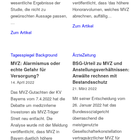
wesentliche Ergebnisse der
veröffentlicht, dass 'das höhere
Studie, die nicht zu
Honorarvolumen, welches MVZ
gewünschten Aussage passen,
abrechnen, auffällig…
…
Zum Artikel
Zum Artikel
Tagesspiegel Background
ÄrzteZeitung
MVZ: Alarmismus oder
BSG-Urteil zu MVZ und
echte Gefahr für
Anstellungsverhältnissen:
Versorgung?
Anwälte rechnen mit
Bestandsschutz
14. April 2022
21. März 2022
Das MVZ-Gutachten der KV
Mit seiner Entscheidung vom
Bayerns vom 7.4.2022 hat die
26. Januar 2022 hat das
Debatte um medizinferne
Bundessozialgericht
Investoren als MVZ-Träger
überraschend die
Streit neu entfacht. Die
meistgenutzte
Analyse wurde mit der Meldung
Gesellschafterkonstellation
veröffentlicht, dass MVZ in
vertragsärztlicher MVZ für
Bayern duetlich höhere