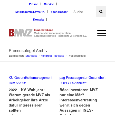
Presse
Service
MitgliederNETZWERK
Fachglossar
Kontakt
Pressespiegel Archiv
Du bist hier:
Startseite
/
kongress-testseite
/
Pressespiegel
KU Gesundheitsmanagement |
pag Presseagentur Gesundheit
Heft 5/2022
| OPG Faktenblatt
2022 – KV-Wahljahr:
Böse Investoren-MVZ –
Warum gerade MVZ als
nur eine Mär?
Arbeitgeber ihre Ärzte
Interessenvertretung
dafür interessieren
wehrt sich gegen
sollten
Aussagen in IGES-