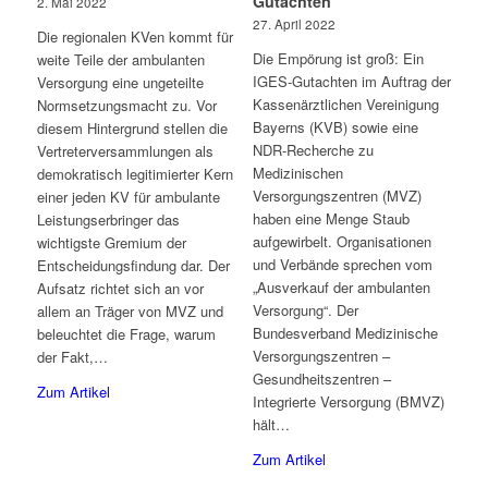
Gutachten
2. Mai 2022
27. April 2022
Die regionalen KVen kommt für
Die Empörung ist groß: Ein
weite Teile der ambulanten
IGES-Gutachten im Auftrag der
Versorgung eine ungeteilte
Kassenärztlichen Vereinigung
Normsetzungsmacht zu. Vor
Bayerns (KVB) sowie eine
diesem Hintergrund stellen die
NDR-Recherche zu
Vertreterversammlungen als
Medizinischen
demokratisch legitimierter Kern
Versorgungszentren (MVZ)
einer jeden KV für ambulante
haben eine Menge Staub
Leistungserbringer das
aufgewirbelt. Organisationen
wichtigste Gremium der
und Verbände sprechen vom
Entscheidungsfindung dar. Der
„Ausverkauf der ambulanten
Aufsatz richtet sich an vor
Versorgung“. Der
allem an Träger von MVZ und
Bundesverband Medizinische
beleuchtet die Frage, warum
Versorgungszentren –
der Fakt,…
Gesundheitszentren –
Zum Artikel
Integrierte Versorgung (BMVZ)
hält…
Zum Artikel