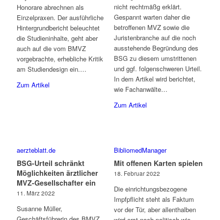
nicht rechtmäßg erklärt.
Honorare abrechnen als
Gespannt warten daher die
Einzelpraxen. Der ausführliche
betroffenen MVZ sowie die
Hintergrundbericht beleuchtet
Juristenbranche auf die noch
die Studieninhalte, geht aber
ausstehende Begründung des
auch auf die vom BMVZ
BSG zu diesem umstrittenen
vorgebrachte, erhebliche Kritik
und ggf. folgenschweren Urteil.
am Studiendesign ein.…
In dem Artikel wird berichtet,
Zum Artikel
wie Fachanwälte…
Zum Artikel
aerzteblatt.de
BibliomedManager
BSG-Urteil schränkt
Mit offenen Karten spielen
Möglichkeiten ärztlicher
18. Februar 2022
MVZ-Gesellschafter ein
Die einrichtungsbezogene
11. März 2022
Impfpflicht steht als Faktum
Susanne Müller,
vor der Tür, aber allenthalben
Geschäftsführerin des BMVZ,
wird erst noch politisch wie