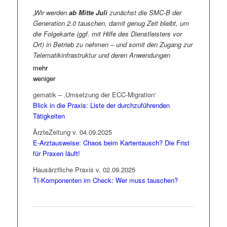
„Wir werden
ab Mitte Juli
zunächst die SMC-B der
Generation 2.0 tauschen, damit genug Zeit bleibt, um
die Folgekarte (ggf. mit Hilfe des Dienstleisters vor
Ort) in Betrieb zu nehmen – und somit den Zugang zur
Telematikinfrastruktur und deren Anwendungen
sicherzustellen. Anschließend werden
bis zum
mehr
Jahresende
die
eHBA
der Generation 2.0 getauscht.
weniger
Wir werden sukzessive alle betroffenen
gematik – ‚Umsetzung der ECC-Migration‘
Karteninhaber:innen persönlich per E-Mail anschreiben
Blick in die Praxis: Liste der durchzuführenden
und zum Kartentausch auffordern.“ –
schreibt
Tätigkeiten
medisign, hier nur stellvertretend für alle
Kartenhersteller genannt, auf seiner Homepage. Sind
ÄrzteZeitung v. 04.09.2025
auch in Ihrer Praxis solche Mails eingegangen, bzw.
E-Arztausweise: Chaos beim Kartentausch? Die Frist
sind Sie sicher, dass die persönlich betroffenen
für Praxen läuft!
Ärzt:innen die Wichtigkeit dieser Mail zuverlässig
Hausärztliche Praxis v. 02.09.2025
erkennen und entsprechend reagieren?
TI-Komponenten im Check: Wer muss tauschen?
Wie bereits berichtet und inzwischen vermutlich
allgemein bekannt, sind auf Weisung des
Bundesamtes für Sicherheit in der Informationstechnik
(
BSI
) ab 1. Januar 2026 Zertifikate in der TI-