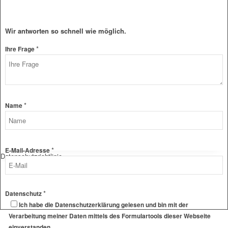
Wir antworten so schnell wie möglich.
*
E-
Ihre Frage
Mail-
Adresse
Frage
Layout
*
Name
*
E-Mail-Adresse
Datenschutzrichtlinie
*
Datenschutz
Ich habe die Datenschutzerklärung gelesen und bin mit der
Verarbeitung meiner Daten mittels des Formulartools dieser Webseite
einverstanden.