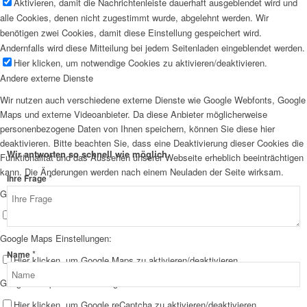
Aktivieren, damit die Nachrichtenleiste dauerhaft ausgeblendet wird und
alle Cookies, denen nicht zugestimmt wurde, abgelehnt werden. Wir
benötigen zwei Cookies, damit diese Einstellung gespeichert wird.
Andernfalls wird diese Mitteilung bei jedem Seitenladen eingeblendet werden.
Hier klicken, um notwendige Cookies zu aktivieren/deaktivieren.
Andere externe Dienste
Wir nutzen auch verschiedene externe Dienste wie Google Webfonts, Google
Maps und externe Videoanbieter. Da diese Anbieter möglicherweise
personenbezogene Daten von Ihnen speichern, können Sie diese hier
deaktivieren. Bitte beachten Sie, dass eine Deaktivierung dieser Cookies die
Wir antworten so schnell wie möglich.
Funktionalität und das Aussehen unserer Webseite erheblich beeinträchtigen
kann. Die Änderungen werden nach einem Neuladen der Seite wirksam.
*
Ihre Frage
Google Webfont Einstellungen:
Hier klicken, um Google Webfonts zu aktivieren/deaktivieren.
Google Maps Einstellungen:
Ihre
*
Name
Hier klicken, um Google Maps zu aktivieren/deaktivieren.
E-
Google reCaptcha Einstellungen:
Mail-
Adresse
Hier klicken, um Google reCaptcha zu aktivieren/deaktivieren.