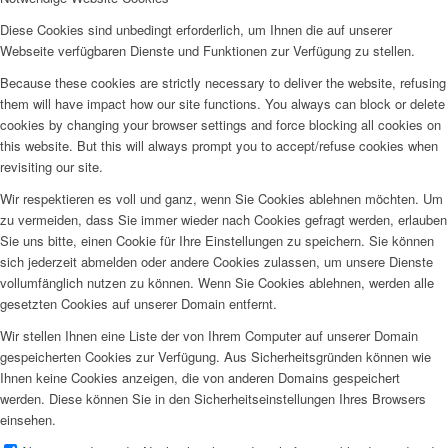
bekommt, die vielleicht nicht unbedingt nötig sind, sich aber
Diese Cookies sind unbedingt erforderlich, um Ihnen die auf unserer
gewinnbringend abrechnen lassen.”
Webseite verfügbaren Dienste und Funktionen zur Verfügung zu stellen.
Am Ende geht es um die Frage, ob die Behandlung in MVZ
Because these cookies are strictly necessary to deliver the website, refusing
empfohlen werden kann. Sinngemäß heißt es da:
‚Die
Grundidee
them will have impact how our site functions. You always can block or delete
von MVZ ist erst einmal in jedem Fall sinnvoll. Allerdings sei das
cookies by changing your browser settings and force blocking all cookies on
größte Risiko beim MVZ-Besuch, dass man Maßnahmen
this website. But this will always prompt you to accept/refuse cookies when
empfohlen bekommt, die eigentlich gar nicht notwendig wären.
revisiting our site.
Insbesondere bei zahnärztlichen und augenärztlichen
Behandlungen wird den Patient:innen empfohlen, besonders
Wir respektieren es voll und ganz, wenn Sie Cookies ablehnen möchten. Um
aufmerksam sein.‘
Solche Aussagen sind in ihrer Pauschalität
zu vermeiden, dass Sie immer wieder nach Cookies gefragt werden, erlauben
natürlich harter Tobak … bereiten Sie sich also gegebenenfalls
Sie uns bitte, einen Cookie für Ihre Einstellungen zu speichern. Sie können
auf Patienten vor, die demnächst mit der Apothekenumschau
sich jederzeit abmelden oder andere Cookies zulassen, um unsere Dienste
unterm Arm im Wartezimmer stehen.
vollumfänglich nutzen zu können. Wenn Sie Cookies ablehnen, werden alle
gesetzten Cookies auf unserer Domain entfernt.
Wir stellen Ihnen eine Liste der von Ihrem Computer auf unserer Domain
gespeicherten Cookies zur Verfügung. Aus Sicherheitsgründen können wie
Ihnen keine Cookies anzeigen, die von anderen Domains gespeichert
werden. Diese können Sie in den Sicherheitseinstellungen Ihres Browsers
einsehen.