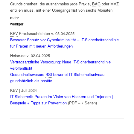
Grundsicherheit, die ausnahmslos jede Praxis,
BAG
oder MVZ
erfüllen muss, mit einer Übergangsfrist von sechs Monaten
weitere Vorgaben hinzu. Diese betreffen das Cloudcomputing,
mehr
aber vor allem den Bereich der Mitarbeiterschulung und -
weniger
sensibilisierung. Hintergrund ist die frisch veröffentlichte
KBV
-Praxisnachrichten v. 03.04.2025
Feststellung des
BSI
, dass „
weniger die technische Ausstattung
Besserer Schutz vor Cyberkriminalität – IT-Sicherheitsrichtlinie
als vielmehr Informationen der Schlüssel zur erfolgreichen
für Praxen mit neuen Anforderungen
Etablierung von Informationssicherheit in der ambulanten
Versorgung“
seien (~
Prägende Entwicklungen im eHealth-
Heise.de v. 02.04.2025
Bereich 2024
| PDF – 28 Seiten). Grundsätzlich können aber alle,
Vertragsärztliche Versorgung: Neue IT-Sicherheitsrichtlinie
die bisher bei der IT-Sicherheit im Sinne der Anlagen 1 und 5 zur
veröffentlicht
Richtlinie, bzw. je nach Praxisgröße auch der Anlagen 2 und 3,
Gesundheitswesen:
BSI
bewertet IT-Sicherheitsniveau
bisher gut aufgestellt sind, entspannt bleiben, da – anders als
grundsätzlich als positiv
beim verwandten
NIS2
-Thema (~
Update in Ausgabe KW10
) –
KBV | Juli 2024
nicht wirklich neue Anforderungen eingeführt werden.
IT-Sicherheit: Praxen im Visier von Hackern und Trojanern |
Vielmehr geht es insgesamt bei der IT-Sicherheitsrichtlinie des
Beispiele + Tipps zur Prävention
(PDF – 7 Seiten)
vertrags(zahn)ärztlichen Bereiches um die bloße
Systematisierung von digitalen Schutzmaßnahmen, die ohnehin
dem gesunden Menschenverstand entsprechen. Auch deshalb
sollte der (bestmögliche) Schutz von Cyberangriffen nicht als
reine Pflicht betrachtet werden, sondern von allem als