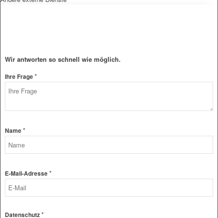
Wir antworten so schnell wie möglich.
*
Ihre Frage
Layout
*
Name
Frage
Name
*
E-Mail-Adresse
*
Datenschutz