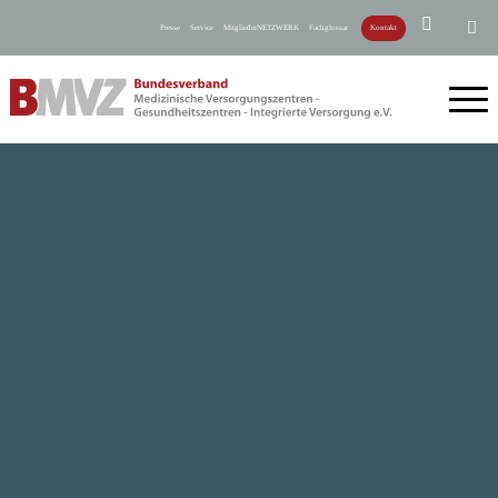
Presse
Service
MitgliederNETZWERK
Fachglossar
Kontakt