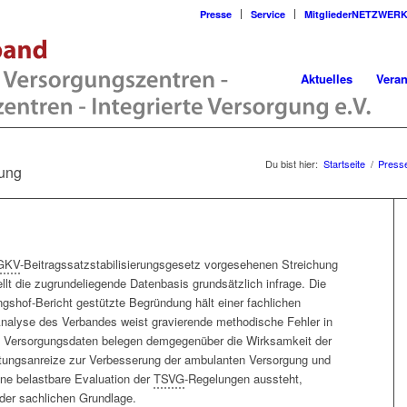
Presse
Service
MitgliederNETZWER
Aktuelles
Veran
Du bist hier:
Startseite
/
Presse
ung
GKV
-Beitragssatzstabilisierungsgesetz vorgesehenen Streichung
llt die zugrundeliegende Datenbasis grundsätzlich infrage. Die
gshof-Bericht gestützte Begründung hält einer fachlichen
Analyse des Verbandes weist gravierende methodische Fehler in
n Versorgungsdaten belegen demgegenüber die Wirksamkeit der
tungsanreize zur Verbesserung der ambulanten Versorgung und
ne belastbare Evaluation der
TSVG
-Regelungen aussteht,
eder sachlichen Grundlage.