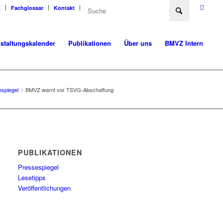
K
Fachglossar
Kontakt
staltungskalender
Publikationen
Über uns
BMVZ Intern
spiegel
/
BMVZ warnt vor TSVG-Abschaffung
PUBLIKATIONEN
Pressespiegel
Lesetipps
Veröffentlichungen