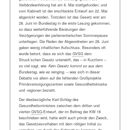
Verbändeanhörung hat am 6. Mai stattgefunden; und
verschiedene Ziele stehen. Eine Entwicklung, die sich
„Mit dem Medizinforschungsgesetz, dem
vom Kabinett ist der erschlankte Entwurf am 22. Mai
schon im Februar bereits abzeichnete:
Weiter
Digitalagentur-Gesetz und dem Bürokratieabbaugesetz
abgenickt worden. Trotzdem ist das Gesetz erst am
Unklarheiten zu Versorgungsgesetz I und nun auch
machen wir jetzt schon direkt weiter.“
(
~ Quelle
) Es
28. Juni im Bundestag in die erste Lesung gekommen,
Dissens zwischen den Arztverbänden
.
wird sich zeigen, wie sich das Konglomerat an
so dass weiterführende Beratungen den
Vorhaben auf den Praxisalltag auswirken wird.
Um das aber zu bewerten, muss man auf jeden Fall
Verzögerungen der parlamentarischen Sommerpause
einen Schritt zurückgehen und statt der Reaktionen die
unterliegen. Die Reden der Abgeordneten am 28. Juni
Quelle des Ganzen betrachten: Hier die auf den 8.
gaben wenig inhaltlichen Aufschluss. Besonders oft
April datierte offizielle Fassung des
wurde betont, dass es sich das
GVSG
dem
Referentenentwurfes für das
GVSG
(
~ Volltext-PDF |
Struck’schen Gesetz unterwirft, das – in Kurzform –
Entwurf des
GVSG
). Speziell für die Hausärzte sind
so viel sagt, wie:
Kein Gesetz kommt so aus dem
drei Maßnahmen vorgesehen, von denen eine, die
Bundestag, wie es reinging.
– was sich in dieser
Entbudgetierung in Form des
MGV
+-Modells bereits in
Debatte vor allem auf die fehlenden Großprojekte
der im Januar veröffentlichten Entwurfsfassung
Primärversorgungszentren sowie Gesundheitskioske
enthalten war (
~ Update zu den aktuellen
und -regionen bezieht.
Entbudgetierungsplänen des
BMG
). Neu
Der diesbezügliche
Karl-Schlag
des
hinzugekommen sind Lauterbachs Pläne zu einer
Gesundheitsministers zwischen dem dritten und
allgemeinen ‚Vorhaltepauschale‘ sowie zur
vierten
GVSG
-Entwurf, der im Beitrag der KW 18
Neukonzipierung der Chronikerpauschale, die unter
beschrieben wird, hatte wohl auch primär den Zweck,
dem Arbeitstitel ‚Versorgungspauschale‘ geführt wird.
das Gesetzesvorhaben mit dem nötigen Initial zu
In dieser soll kontextbezogen die bisherige
versehen, um durch das Kabinett zu kommen, da