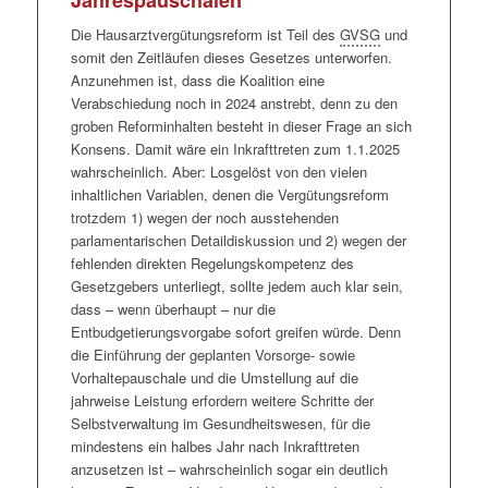
der monatlichen TI-Pauschale zu erwarten ist, wenn
Fundamentalopposition sieht anders aus. Eher ließe
Die Hausarztvergütungsreform ist Teil des
GVSG
und
nicht die aktuelle Version der e-Rezept Software
sich das als aufkommende Resignation deuten.
somit den Zeitläufen dieses Gesetzes unterworfen.
installiert wurde. Was beim eRezept gilt, muss im
Vielleicht auch als Einsicht in die Geltungsmacht von
Anzunehmen ist, dass die Koalition eine
Übrigen auch bei allen anderen digitalen Anwendungen
Lauterbachs Mantra – hier in der Fassung vom 6.
Verabschiedung noch in 2024 anstrebt, denn zu den
beachtet werden: Die Unterscheidung zwischen echten
Dezember 2022: „
Die Verbände des
groben Reforminhalten besteht in dieser Frage an sich
Honorarsanktionen einerseits, und Kürzungen bei der
Gesundheitswesens sollen keinen politischen Einfluss
Konsens. Damit wäre ein Inkrafttreten zum 1.1.2025
monatlich von der
KV
zu überweisenden Ti-Pauschale
auf die geplante große Krankenhausreform haben. (…)
wahrscheinlich. Aber: Losgelöst von den vielen
andererseits. Zwei 50-prozentige Kürzungen bei dieser
Wenn Verbände gute inhaltliche Argumente hätten,
inhaltlichen Variablen, denen die Vergütungsreform
Pauschale summieren sich im Übrigen auf und führen
würde diese berücksichtigt. Lobbygruppen „werden
trotzdem 1) wegen der noch ausstehenden
zum kompletten Versagen der monatlichen Erstattung.
aber definitiv keinen Einfluss auf die politische
parlamentarischen Detaildiskussion und 2) wegen der
Umsetzung haben“, so der SPD-Politiker. „Mein
eRezept:
Für alle Fachgruppen, für die
KV
-regional
fehlenden direkten Regelungskompetenz des
Eindruck ist einfach, dass sie in der Vergangenheit zu
keine Ausnahme erklärt wurde, gilt ab dem 1. Mai
Gesetzgebers unterliegt, sollte jedem auch klar sein,
viel Einfluss hatten. Und dem möchte ich begegnen.“
eine Honorarkürzung von einem Prozent (1%), falls
dass – wenn überhaupt – nur die
Auch Parteipolitik dürfe keine Rolle spielen. „Die
das eRezept Modul nicht installiert ist. Für diesen
Entbudgetierungsvorgabe sofort greifen würde. Denn
Länder wissen, dass eine solche Reform notwendig
Termin ist auch keine Fristverschiebung in Sicht.
die Einführung der geplanten Vorsorge- sowie
ist.“
Die Anhörung zum
GVSG
ist für Montag, den 6.
Vorhaltepauschale und die Umstellung auf die
eArztbrief:
Seit dem 1. Mä
Rz
muss das
Mai angesetzt. Mal sehen, wie das läuft … wir werden
jahrweise Leistung erfordern weitere Schritte der
Praxisverwaltungssystem das Senden und Empfangen
in der nächsten Ausgabe berichten.
Selbstverwaltung im Gesundheitswesen, für die
von eArztbriefen gewährleisten. Ist dies nicht der Fall,
mindestens ein halbes Jahr nach Inkrafttreten
wird die TI-Erstattungpauschale um 50 % gekürzt.
anzusetzen ist – wahrscheinlich sogar ein deutlich
Allerdings hat das
BMG
erklärt, dass
Keine Kürzung