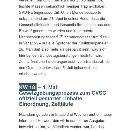
Versichertenpauschale sowie die Chronikerpauschale
leichte Massen bekanntlich weniger Trägheit haben.
aufgehen. Es besteht hier also eine gewisse
SPD-Parteigenosse Dirk-Ulrich Mende bedauerte
Verwechslungsgefahr zwischen den drei Begriffen
entsprechend am 28. Juni in seiner Rede, dass die
Versicherten-, Versorgungs- und Vorhaltepauschale.
Gesundheitskioske und Gesundheitsregionen aus dem
Das wird vermutlich in den anstehenden Debatten zu
Entwurf genommen wurden und konstatierte
dem ein oder anderen Missverständnis führen – eine
Nachbesserungsbedarf. Zusammengefasst traf dies –
saubere Zuordnung und Ansage, wovon jeweils
in Variation – auf alle Sprecher der Koalitionsparteien
gesprochen wird, ist also Pflicht.
zu. Man darf also mehr als gespannt sein, was sich
Details der Regelungen im Gesetzesentwurf haben wir
hier bei den Bundestagsberatungen noch tun wird.
des Umfangs wegen in einem eigenständigen
Zumal ähnliche Forderungen auch vom Bundesrat, der
Homepage-Artikel aufbereitet:
Neue Pauschalen für die
den Gesetzesentwurf am 5. Juli behandelt hat,
Hausärzte gemäß
GVSG
-Entwurf
. Die Rezeption durch
erhoben wurden.
die Selbstverwaltungsakteure ist dabei höchst
widersprüchlich. Die Kassen sind auf jeden Fall gegen
KW 18
–
4. Mai:
die Entbudgetierung: „
Pläne für ambulante Versorgung:
Gesetzgebungsprozess zum GVSG
Kritik von Krankenkassen, Lob von Hausärzten
“.
KBV
offiziell gestartet | Inhalte,
und
Zi
ziehen parallel das Fazit, dass die Pläne
Einordnung, Zeitläufe
„faktisch einer Abrissbirne der hausärztlichen
Versorgung insgesamt und insbesondere der
Nachdem gerade vor knapp drei Wochen erst ein neuer
hausärztlichen Versorgung der betreuungsintensiven
informeller Entwurf, den wir in der letzten Ausgabe
chronisch kranken Versicherten gleich[kommen].“
bewertet hatten, veröffentlicht worden war, hat das