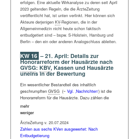
erfolgen. Eine aktuelle Wirkanalyse zu deren seit April
Pauschale in voller Höhe zu erhalten. Liegt kein
2023 geltenden Regeln, die die ÄrzteZeitung
Nachweis über die Installation des eAU-Moduls vor,
veröffentlicht hat, ist unten verlinkt. Hier können sich
wird die TI-Pauschale um 50 % gekürzt.
Akteure derjenigen
KV
-Regionen, die in der
Allgemeinmedizin nicht heute schon faktisch
Zur Art und Weise, wie die 17 KVen die Pflichterfüllung
entbudgetiert sind – bspw. S-Holstein, Hamburg und
bei den eAnwendungen prüfen, verweisen wir
Berlin – den ein oder anderen Analogschluss ableiten.
beispielhaft auf die Ausführungen der
KV
Baden-
Württemberg: „
Mit der neuen Festlegung zur TI-
KW 16
–
21. April: Details zur
Finanzierung sind wir regelhaft verpflichtet, Ihre
Honorarreform der Hausärzte nach
Anbindung an die TI zu prüfen. Diese Bewertung findet
GVSG
:
KBV
, Kassen und Hausärzte
sowohl anhand der an uns übermittelten
uneins in der Bewertung
Konnektorversion (ab dem Quartal 4/2023 er­forderlich:
Version 4.x oder höher) als auch anhand des von
Ein wesentlicher Bestandteil des inhaltlich
Ihnen durchgeführten
VSDM
statt.
“ (
~ Quelle
) Welche
geschrumpften
GVSG
(~
Vgl. ‚Nachrichten‘
) ist die
Daten das eigene System diesbezüglich an die
KV
Honorarreform für die Hausärzte. Dazu zählen die
sendet, kann im
KBV
-Prüfmodul (~
mehr zum Was +
schon im Koalitionsvertrag von Dezember 2021
mehr
Wie
) eingesehen werden. Zu beachten ist aber, dass
verankerte Entbudgetierung der Allgemeinmedizin, neu
weniger
die konkreten Details, wie die Prüfung vorgenommen
verbunden mit dem konkreten Vorhaben, zusätzlich
wird, von
KV
zu
KV
abweichen kann. Auch liegt es im
ÄrzteZeitung v. 20.07.2024
jahres- statt quartalsbezogene Pauschalen zur
Ermessen der
KV
, einzelne Fachgruppen von der
Zahlen aus sechs KVen ausgewertet: Nach
Honorierung der Chronikerbetreuung in den
Verpflichtung, bestimmte TI-Module installieren zu
Entbudgetierung
Hausarztpraxen einzuführen. Ein entsprechender