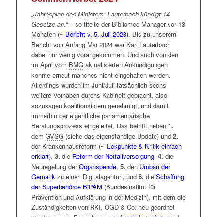
„Jahresplan des Ministers: Lauterbach kündigt 14
Gesetze an
.“ – so titelte der Bibliomed-Manager vor 13
Monaten (~
Bericht v. 5. Juli 2023
). Bis zu unserem
Bericht von Anfang Mai 2024 war Karl Lauterbach
dabei nur wenig vorangekommen. Und auch von den
im April vom
BMG
aktualisierten Ankündigungen
konnte erneut manches nicht eingehalten werden.
Allerdings wurden im Juni/Juli tatsächlich sechs
weitere Vorhaben durchs Kabinett gebracht, also
sozusagen koalitionsintern genehmigt, und damit
immerhin der eigentliche parlamentarische
Beratungsprozess eingeleitet. Das betrifft neben
1.
dem
GVSG
(siehe das eigenständige Update) und
2.
der Krankenhausreform (~
Eckpunkte & Kritik einfach
erklärt
),
3.
die
Reform der Notfallversorgung
,
4.
die
Neuregelung der
Organspende
,
5.
den
Umbau der
Gematik
zu einer ‚Digitalagentur‘, und
6.
die
Schaffung
der Superbehörde BiPAM
(Bundesinstitut für
Prävention und Aufklärung in der Medizin), mit dem die
Zuständigkeiten von RKI, ÖGD & Co. neu geordnet