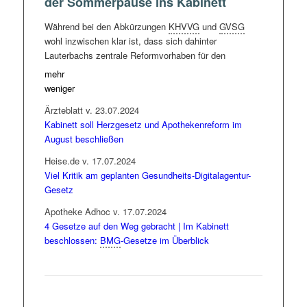
der Sommerpause ins Kabinett
Während bei den Abkürzungen
KHVVG
und
GVSG
wohl inzwischen klar ist, dass sich dahinter
Lauterbachs zentrale Reformvorhaben für den
ambulanten und den stationären Sektor verbergen,
mehr
dürfte vielen eher unbekannt sein, was das
BMG
in
weniger
seinem Vor-Sommer-Pausen-Endspurt noch alles
Ärzteblatt v. 23.07.2024
vorhat. Tatsächlich listet eine interne Vorhabenplanung
Kabinett soll Herzgesetz und Apothekenreform im
des
BMG
– datiert auf den 22. April – ganze zehn
August beschließen
laufende Gesetzgebungsprojekte auf, die in den
nächsten zwei Monaten mindestens das Kabinett
Heise.de v. 17.07.2024
passieren, teils aber direkt auch in die erste Lesung im
Viel Kritik am geplanten Gesundheits-Digitalagentur-
Bundestag gehen sollen. Darunter die Physiotherapie-
Gesetz
Berufereform, das Gesunde-Herz-Gesetz (auch
Apotheke Adhoc v. 17.07.2024
Volkskrankheiten-Detektionsgesetz), die
4 Gesetze auf den Weg gebracht | Im Kabinett
Apothekenreform und sowohl ein Pflegekompetenz-
beschlossen:
BMG
-Gesetze im Überblick
als auch ein Pflegeassistenzeinführungsgesetz. Nicht
zu vergessen ein Gesetz zur Stärkung des öffentlichen
Gesundheitswesens und die angekündigte Reform zur
Lebendorganspende. Und gerade eben erst hat der
Minister auch noch eine nationale