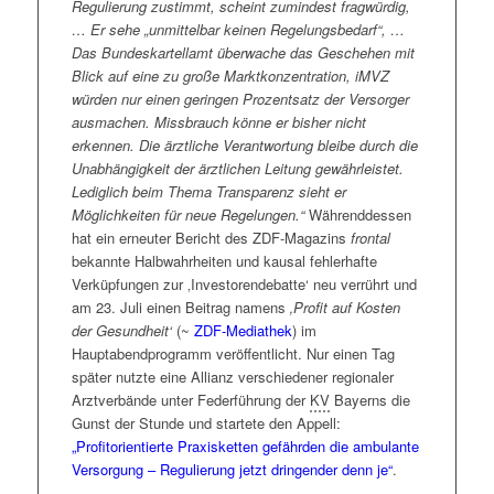
Meldung zum Hausarztmangel natürlich die perfekte
Regulierung zustimmt, scheint zumindest fragwürdig,
sei nochmals auf die eingangs erwähnte
Begleitmusik für die, von vielen Seiten kritisch
… Er sehe „unmittelbar keinen Regelungsbedarf“, …
Einschätzungsdissonanz zwischen Hausärzt:innen-
gesehene, Vergütungsreform der Hausärzte darstellt.
Das Bundeskartellamt überwache das Geschehen mit
Verband und
KBV
hinzuweisen, die mehr noch als
Blick auf eine zu große Marktkonzentration, iMVZ
sonst offen lässt, wie sich die weitere Debatte
Fazit: Karl Lauterbach weiß mit der Öffentlichkeit
würden nur einen geringen Prozentsatz der Versorger
entwickelt wird.
umzugehen und bespielt die Klaviatur der Presse
ausmachen. Missbrauch könne er bisher nicht
durchaus gekonnt. Ob ihn das freilich bei den
erkennen. Die ärztliche Verantwortung bleibe durch die
Kernprojekten, Kommunen zu ertüchtigen, sich bei
Unabhängigkeit der ärztlichen Leitung gewährleistet.
Prävention und in der gesundheitlichen Versorgung
Lediglich beim Thema Transparenz sieht er
stärker zu engagieren, hilft, sei dahingestellt. Es wird
Möglichkeiten für neue Regelungen.“
Währenddessen
erwartet, dass die Ideen rund um Gesundheitskiosk
hat ein erneuter Bericht des ZDF-Magazins
frontal
und -regionen im parlamentarischen Verfahren wieder
bekannte Halbwahrheiten und kausal fehlerhafte
eingebracht werden sollen. Ähnliches ist auch für die
Verküpfungen zur ‚Investorendebatte‘ neu verrührt und
MVZ-Thematik vorstellbar. Um hierbei erfolgreich zu
am 23. Juli einen Beitrag namens
‚Profit auf Kosten
sein, müssten sich aber die Koalitionsfraktionen
der Gesundheit‘
(~
ZDF-Mediathek
) im
inhaltlich zusammenraufen oder der Schulterschluss
Hauptabendprogramm veröffentlicht. Nur einen Tag
mit der Opposition hergestellt werden. Beides sind –
später nutzte eine Allianz verschiedener regionaler
Stand heute – zumindest keine einfachen Szenarien.
Arztverbände unter Federführung der
KV
Bayerns die
So oder so würde folgender Zeitplan wahrscheinlich
Gunst der Stunde und startete den Appell:
sein: Das Verfahren der Verbändeanhörung zum
GVSG
„Profitorientierte Praxisketten gefährden die ambulante
wird bis Anfang Mai abgeschlossen, daran
Versorgung – Regulierung jetzt dringender denn je“
.
anschließend wird der Termin für die Herstellung eines