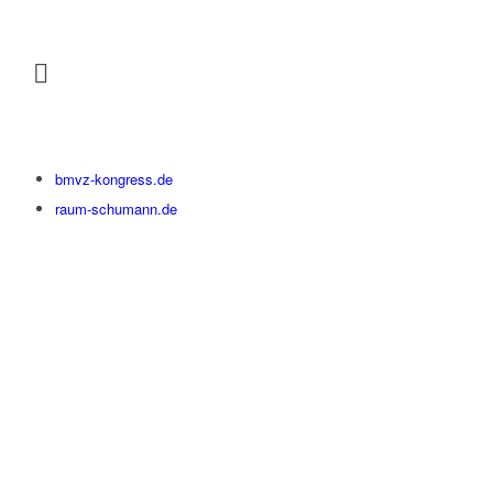
beim Thema neue Rechtsformen (
~
GmgV
) besteht
unbedingter Modernisierungsbedarf – der bisher im
Schatten der Investorendebatte unterzugehen drohte.
Es ist ein zartes Pflänzchen, das diesbezüglich am
13. Mä
Rz
gesetzt wurde. Aber wir werden es weiter
päppeln.
bmvz-kongress.de
raum-schumann.de