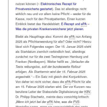
Bühne geholt.
nutzen können (~
Elektronisches Rezept für
Privatversicherte gestartet
). Das ist allerdings nicht
Ohne Frage hat die derzeitige Regierungskoalition
wirklich neu und vor allem keine Pflicht – weder für die
viele Streitpunkte – hier aber agieren sie gemeinsam.
Kasse, noch für den Privatpatienten. Einen kurzen
Eine grundlegende Einigkeit muss man auch für das
Einblick bietet das Handelsblatt:
E-Rezept und
ePA
–
abgespeckte Gesundheitsversorgungsstärkungsgesetz
Was die privaten Krankenversicherer jetzt planen
.
(
GVSG
) annehmen, jetzt, da die von der FDP
ungeliebten kommunalen Strukturreformen weitgehend
Bleibt als Hauptfrage also: Kommt die
ePA
nun Anfang
raus sind. Auch wenn Janosch Dahmen von den
2025 als Pflichtanwendung für alle? Oder nicht? Hierzu
Grünen sich ganz sicher ist, dass „
dass man im
lässt sich Folgendes sagen: Der 15. Januar 2025 steht
anstehenden parlamentarischen Verfahren über
als Startdatum ziemlich verbindlich fest, allerdings
Vorschläge, die in der Ressortabstimmung schon auf
zunächst nur für die zwei Testregionen Hamburg und
dem Tisch lagen
[und dann bekanntermaßen
Franken (Nordbayern). Weiter heißt es: „
Verlaufen die
gestrichen wurden]
, werde reden müssen.
“
Tests reibungslos, soll der bundesweite Rollout
erfolgen. Als Starttermin wird der 15. Februar 2025
Die spannende Frage ist ja immer, wie wahrscheinlich
angestrebt.“
– Ein Satz mit gleich drei Konjunktiven.
die ganzen Ankündigungen dann auch eine finale
Von daher ist nicht sicher, dass die
ePA
-Pflicht für alle
Umsetzung finden werden. Und hier gilt derzeit ehrlich
am 15. Februar 2025 starten wird. Der vor Kurzem neu
gesagt, dass – wenn nicht vorher die ganze Koalition
berufene Leiter der Stabsstelle Digitalisierung der
KBV
,
auseinanderbricht – sehr wohl mit der Inkraftsetzung
Dr. Philipp Stachwitz, meinte dazu vorsichtig kritisch:
einer Krankenhausreform als auch mit den absichtsvoll
„Wenn ich jetzt bei der
ePA
höre, was die
PVS
-
Steuerwirkung entfaltenden Reformmaßnahmen rund
Hersteller sagen, wann sie voraussichtlich das erste