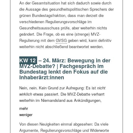
An der Gesamtsituation hat sich dadurch sowie durch
Kabinettsbeschlusses gesetzt. In der Folge wird das
die Aussage des gesundheitspolitischen Sprechers der
parlamentarische Beratungsverfahren eröffnet, das mit
grünen Bundestagsfraktion, dass man derzeit die
der ersten Lesung des Gesetzes im Bundestag
verschiedenen Regulierungsvorschläge im
beginnt. Letztmöglicher Zeitpunkt hierfür wäre die erste
Gesundheitsausschuss prüfe, aber weiterhin nichts
Juliwoche, da anschließend das Parlament in die
geändert. Die Frage, ob es eine (strenge) MVZ-
Sommerpause geht. Die eigentliche Beratungsphase
Regulierung mit dem
GVSG
geben wird, kann definitiv
im zuständigen Gesundheitsausschuss dürfte
weiterhin nicht abschließend beantwortet werden.
demnach also nicht vor Frühherbst stattfinden.
Grundsätzlich wäre es damit denkbar, dass das
GVSG
KW 12
–
24. März: Bewegung in der
zum Jahresanfang 2025 in Kraft treten kann. Dieser
MVZ-Debatte? | Fachgespräch im
Weg ist allerdings – auch angesichts der
Bundestag lenkt den Fokus auf die
Vorgeschichte – mit vielen Wenns und Abers
Inhaberärzt:innen
gepflastert.
Nein, nein. Kein Grund zur Aufregung: Es ist
nicht
Im Übrigen erklärt Lauterbach in dem oben verlinkten
wirklich
etwas passiert. Die MVZ-Debatte verharrt
BILD-Interview (~ Minute 19), dass er auch das neue
weiterhin im Niemandsland aus Ankündigungen,
‚Volkskrankheiten-Detektionsgesetz‘ „
noch vor der
Wunschzetteln diverser Akteure und Spekulationen der
Sommerpause“
offiziell an den Start schicken will. Und
mehr
Betroffenen. Dennoch ist am 13. Mä
Rz
etwas
dass er außerdem „
eigentlich in der Ampel mit den
weniger
Berichtenswertes passiert – schon deshalb, weil sich
Kollegen gut zusammen[arbeiten würde]“
(~ Minute
Von diesen Neuigkeiten einmal abgesehen: Da viele
der Bundestag in Form des Gesundheitsausschusses
21). Allerdings scheint es nicht ganz abwegig, zu
Argumente, Regulierungsvorschläge und Widerworte
zum ersten Mal in dieser Legislaturperiode mit der