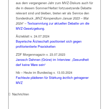
unterstellen, dass in dieser Frage Selbstbild und
aus dem vergangenen Jahr zum MVZ-Diskurs auch für
MVZ-Thematik befasst hat. Dies, das sei ausdrücklich
Fremdwahrnehmung nicht besonders gut
die in diesem Sommer/Herbst fortzusetzende Debatte
erwähnt, außerhalb jedweden parlamentarischen
übereinstimmen:
Wut auf Gesundheitsminister | FDP:
relevant sind und bleiben, bieten wir als Service den
Gesetzgebungsverfahrens, das ja bekanntermaßen
Lauterbach pfeift auf Frühkoordinierung
.
Sonderdruck
„MVZ Kompendium Januar 2023 – Mai
noch nicht einmal in das vorparlamentarische Stadium
2024“ –
Textsammlung zur aktuellen Debatte um die
eingetreten ist. Als Format wurde daher das
MVZ-Gesetzgebung.
sogenannte Fachgespräch gewählt – eine Art nicht-
öffentliche und letztlich unverbindliche
Ärzteblatt v. 24.07.2024
Expertenanhörung, zu der in diesem Fall neben der
Bayerische Ärzteschaft positioniert sich gegen
BMVZ-Geschäftsführerin auch Vertreter von
KZBV
und
profitorientierte Praxisketten
KBV
sowie die Einzelsachverständigen Franz Knieps,
ZDF Morgenmagazin v. 23.07.2023
Hans-Dieter Nolting und Prof. Andreas Ladurner
Janosch Dahmen (Grüne) im Interview: „Gesundheit
geladen waren.
darf keine Ware sein“
Über diesen Termin, der ohne Pressebegleitung
hib – Heute im Bundestag v. 13.03.2024
auskam, hat die Bundestagsredaktion einen
Fachleute plädieren für Stärkung ärztlich getragener
zusammenfassenden Kurzbericht veröffentlicht, der in
MVZ
der Folge zum Ausgangspunkt der Berichterstattung
wurde. Allein schon die dabei gewählten Überschriften
bieten inhaltlich eine ziemlich gute Zusammenfassung
Nachrichten
dazu, worin der Neuigkeitswert dieses
Ausschussgespräches bestand:
KBV
-Chef Gassen:
Keine Anhaltspunkte für schlechtere Versorgung durch