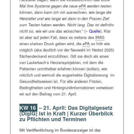
um die Hausarztvergütung gerechnet werden sollte.
Mal ihre Systeme gegen die neue
ePA
werden testen
Zwar drohen sowohl die Länder (formaler
können, dann kann ich mir ausrechnen, wie lange die
Verfassungsverstoß wg. Nicht-Beteiligung) als auch
Hersteller und wie lange wir dann in den Praxen Zeit
die
KBV
(Aushebelung des Gleichbehandlungsgebotes
zum Testen haben werden. Nicht lang. Das ist definitiv
wg. Steuerfinanzierung der sektorenübergreifenden
nicht so, wie wir uns das wünschen.“
(~
Quelle
). Klar
Einrichtungen) juristisch gegen die Klinikreform
ist aber auf jeden Fall, dass es seitens des
BMG
vorzugehen. Aber offenkundig scheint Lauterbach
einen starken Druck geben wird, die
ePA
so früh wie
bereit, derart nachgelagerte Herausforderungen in Kauf
möglich (aka deutlich vor der Neuwahl im Herbst 2025)
zu nehmen. Auf schon erwähnter Pressekonferenz
flächendeckend einzuführen. Gilt sie doch als eines
betonte er:
„Es gibt keine andere Reform.“
Man sei
von Lauterbach’s Herzensprojekten, mit dem die
zum Erfolg verdammt. Er glaube nicht, dass die
Patienten unmittelbar erfahren können (sollen), wie
Reform noch scheitere, dafür sei sie zu bedeutsam.
nützlich und wertvoll die angestrebte Digitalisierung im
Die Zeit schreibt ergänzend: „
Die
Gesundheitswesen ist. Für alle anderen Fristen,
gesundheitspolitischen Sprecher der Ampel-Koalition,
Bedingtheiten und Hintergrundinformationen verweisen
Heike Baehrens (SPD), Janosch Dahmen (Grüne) und
wir auf den Beitrag vom 21. April.
Andrew Ullmann (FDP), äußerten sich zuversichtlich,
dass es zu zügigen Beratungen für die Reform im
KW 16
– 21. April: Das Digitalgesetz
Bundestag kommt.“
(~
Quelle
)
(DigiG) ist in Kraft | Kurzer Überblick
zu Pflichten und Terminen
Am 30. April hat es zum
KHVVG
eine
dreieinhalbstündige Anhörung der Fachverbände
Mit Veröffentlichung im Bundesanzeiger ist das
gegeben, bei der alle relevanten Player ihre Kritik noch