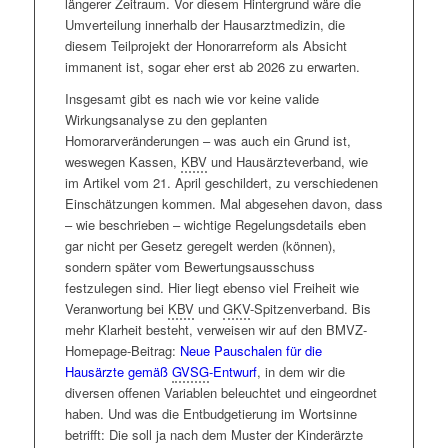
längerer Zeitraum. Vor diesem Hintergrund wäre die
der TI-Pauschale bei industriebedingter Verzögerung
Umverteilung innerhalb der Hausarztmedizin, die
beim elektronischen Arztbrief
erfolgt. Die endgültige
diesem Teilprojekt der Honorarreform als Absicht
Pflicht zur Empfangsbereitschaft wird dann ab 1. Juli
immanent ist, sogar eher erst ab 2026 zu erwarten.
greifen. Auf Grundlage jüngster Erfahrungen möchten
wir noch einmal darauf verweisen, dass der
eArztbrief
Insgesamt gibt es nach wie vor keine valide
nicht dasselbe wie eine eNachricht
ist.
Wirkungsanalyse zu den geplanten
Homorarveränderungen – was auch ein Grund ist,
ePA
:
Bereits seit dem 1. Juli 2021 muss das
ePA
-
weswegen Kassen,
KBV
und Hausärzteverband, wie
Modul installiert sein. Momentan reicht dafür die
im Artikel vom 21. April geschildert, zu verschiedenen
Version 1.0 aus. Version 2.0 ist selbstredend auch ok.
Einschätzungen kommen. Mal abgesehen davon, dass
Die Version 3.0 wird voraussichtlich erst im
– wie beschrieben – wichtige Regelungsdetails eben
kommenden Jahr verfügbar sein. Eine Sanktionierung,
gar nicht per Gesetz geregelt werden (können),
falls keine aktuelle Zwischenversion installiert wurde,
sondern später vom Bewertungsausschuss
ist nach Angaben der
KBV
jedoch ausgesetzt (
~
KBV
festzulegen sind. Hier liegt ebenso viel Freiheit wie
v. 11.01.2024
). Ab dem 15. Januar 2025 müssen dann
Veranwortung bei
KBV
und
GKV
-Spitzenverband. Bis
die Krankenkassen für jeden
GKV
-Versicherten die
mehr Klarheit besteht, verweisen wir auf den BMVZ-
elektronische Patientenakte anbieten. Allerdings sind
Homepage-Beitrag:
Neue Pauschalen für die
hier noch viele Aspekte unklar:
ePA
Infoabend klärt
Hausärzte gemäß
GVSG
-Entwurf
, in dem wir die
wenig und gibt noch mehr Hausaufgaben auf
.
diversen offenen Variablen beleuchtet und eingeordnet
eAU:
Die elektronische
haben. Und was die Entbudgetierung im Wortsinne
Arbeitsunfähigkeitsbescheinigung gehört formell seit
betrifft: Die soll ja nach dem Muster der Kinderärzte
Oktober 2023 zu den Pflichtanwendungen, um die TI-