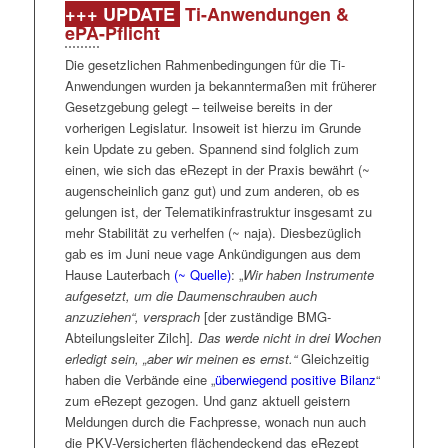
Suizidpräventionsstrategie angekündigt.
+++ UPDATE
Ti-Anwendungen &
ePA
-Pflicht
Kurz gesagt: Es gibt wohl kein strittiges Thema, das
Karl Lauterbach auslässt. Viele der Projekte sind
Die gesetzlichen Rahmenbedingungen für die Ti-
allerdings bereits im Koalitionsvertrag verabredet oder
Anwendungen wurden ja bekanntermaßen mit früherer
zumindest angedeutet worden. Was die Frage aufwirft,
Gesetzgebung gelegt – teilweise bereits in der
wie sich die Koalitionspartner –abseits von Lindners
vorherigen Legislatur. Insoweit ist hierzu im Grunde
de-Facto-Haushaltssperre – zu den Plänen des
BMG
kein Update zu geben. Spannend sind folglich zum
verhalten. Und in dem Punkt ist zu konstatieren, dass
einen, wie sich das eRezept in der Praxis bewährt (~
man sich im Großen und Ganzen einig scheint. So
augenscheinlich ganz gut) und zum anderen, ob es
sagte FDP-Gesundheitspolitiker Ullmann als Warnung
gelungen ist, der Telematikinfrastruktur insgesamt zu
an den Widerstand der Länder kürzlich:
„Eine Einigung
mehr Stabilität zu verhelfen (~ naja). Diesbezüglich
auf eine entökonomisierte Finanzierung bei
gab es im Juni neue vage Ankündigungen aus dem
gleichbleibenden Strukturen werden wir nicht mittragen
Hause Lauterbach
(~ Quelle)
: „
Wir haben Instrumente
… Die Länder müssten sich klar zum Abbau von
aufgesetzt, um die Daumenschrauben auch
Krankenhausbetten bekennen.“
(~
Quelle
). Nicht von
anzuziehen“, versprach
[der zuständige BMG-
ungefähr hat sich Minister Lauterbach auch für die
Abteilungsleiter Zilch]
. Das werde nicht in drei Wochen
Pressekonferenz am 17. April – kurz vor den jüngsten
erledigt sein, „aber wir meinen es ernst.“
Gleichzeitig
Ländergesprächen zur Klinikreform – sowohl den FDP-
haben die Verbände eine „
überwiegend positive Bilanz
“
Mann, als auch Janosch Dahmen, das grüne Pendant
zum eRezept gezogen. Und ganz aktuell geistern
zu Ullmann, und seine SPD-Parteikollegin Heike
Meldungen durch die Fachpresse, wonach nun auch
Baehrens als sichtbare Unterstützung mit auf die
die PKV-Versicherten flächendeckend das eRezept