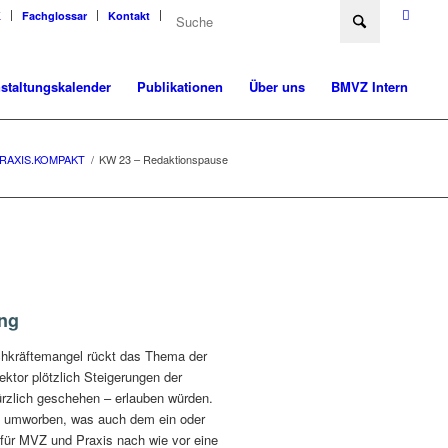
K
Fachglossar
Kontakt
staltungskalender
Publikationen
Über uns
BMVZ Intern
RAXIS.KOMPAKT
/
KW 23 – Redaktionspause
ung
achkräftemangel rückt das Thema der
ktor plötzlich Steigerungen der
ürzlich geschehen – erlauben würden.
eiß umworben, was auch dem ein oder
t für MVZ und Praxis nach wie vor eine