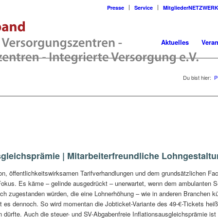
Presse
Service
MitgliederNETZWER
Aktuelles
Veran
Du bist hier:
P
sgleichsprämie | Mitarbeiterfreundliche Lohngestalt
ion, öffentlichkeitswirksamen Tarifverhandlungen und dem grundsätzlichen F
 Fokus. Es käme – gelinde ausgedrückt – unerwartet, wenn dem ambulanten Se
ich zugestanden würden, die eine Lohnerhöhung – wie in anderen Branchen k
gibt es dennoch. So wird momentan die Jobticket-Variante des 49-€-Tickets h
n dürfte. Auch die steuer- und SV-Abgabenfreie Inflationsausgleichsprämie is