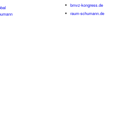
bmvz-kongress.de
bal
raum-schumann.de
humann