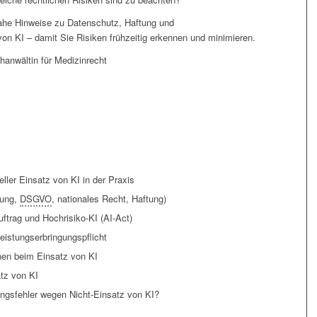
nahe Hinweise zu Datenschutz, Haftung und
on KI – damit Sie Risiken frühzeitig erkennen und minimieren.
hanwältin für Medizinrecht
ller Einsatz von KI in der Praxis
nung,
DSGVO
, nationales Recht, Haftung)
ftrag und Hochrisiko-KI (AI-Act)
Leistungserbringungspflicht
nnen beim Einsatz von KI
tz von KI
ungsfehler wegen Nicht-Einsatz von KI?