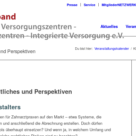
Presse
Service
MitgliederNETZWER
Aktuelles
Veran
Du bist hier:
Veranstaltungskalender
/
K
 und Perspektiven
htliches und Perspektiven
talters
en für Zahnarztpraxen auf den Markt – etwa Systeme, die
n und anschließend die Abrechnung erstellen. Doch dürfen
ols überhaupt einsetzen? Und wenn ja, in welchem Umfang und
lche rechtlichen Risiken sind zu beachten?