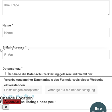
Mail-
Adresse
Name
Frage
*
Name
*
E-Mail-Adresse
Datenschutzrichtlinie
*
Datenschutz
Ich habe die Datenschutzerklärung gelesen und bin mit der
Verarbeitung meiner Daten mittels des Formulartools dieser Webseite
einverstanden.
Einstellungen akzeptieren
Verberge nur die Benachrichtigung
Datenschutzerklärung
Change Location
Find awesome listings near you!
Absenden
×
✕
Ihre
Change Location