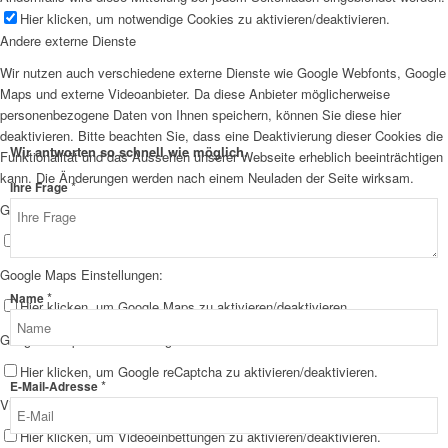
Hier klicken, um notwendige Cookies zu aktivieren/deaktivieren.
Andere externe Dienste
Wir nutzen auch verschiedene externe Dienste wie Google Webfonts, Google
Maps und externe Videoanbieter. Da diese Anbieter möglicherweise
personenbezogene Daten von Ihnen speichern, können Sie diese hier
deaktivieren. Bitte beachten Sie, dass eine Deaktivierung dieser Cookies die
Wir antworten so schnell wie möglich.
Funktionalität und das Aussehen unserer Webseite erheblich beeinträchtigen
kann. Die Änderungen werden nach einem Neuladen der Seite wirksam.
*
Datenschutz
Ihre Frage
Google Webfont Einstellungen:
E-
Mail-
Hier klicken, um Google Webfonts zu aktivieren/deaktivieren.
Adresse
Google Maps Einstellungen:
Frage
*
Name
Hier klicken, um Google Maps zu aktivieren/deaktivieren.
Google reCaptcha Einstellungen:
Hier klicken, um Google reCaptcha zu aktivieren/deaktivieren.
*
E-Mail-Adresse
Vimeo und YouTube Einstellungen:
Hier klicken, um Videoeinbettungen zu aktivieren/deaktivieren.