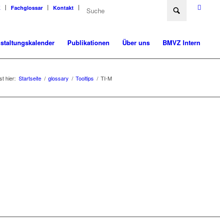
K
Fachglossar
Kontakt
staltungskalender
Publikationen
Über uns
BMVZ Intern
st hier:
Startseite
/
glossary
/
Tooltips
/
TI-M