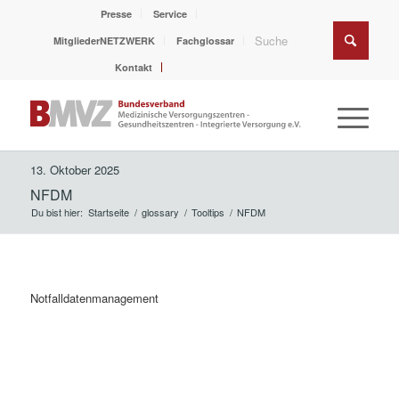
Presse
Service
MitgliederNETZWERK
Fachglossar
Kontakt
13. Oktober 2025
NFDM
Du bist hier:
Startseite
/
glossary
/
Tooltips
/
NFDM
Notfalldatenmanagement