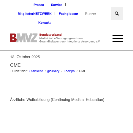
Presse
Service
MitgliederNETZWERK
Fachglossar
Kontakt
13. Oktober 2025
CME
Du bist hier:
Startseite
/
glossary
/
Tooltips
/
CME
Ärztliche Weiterbildung (Continuing Medical Education)