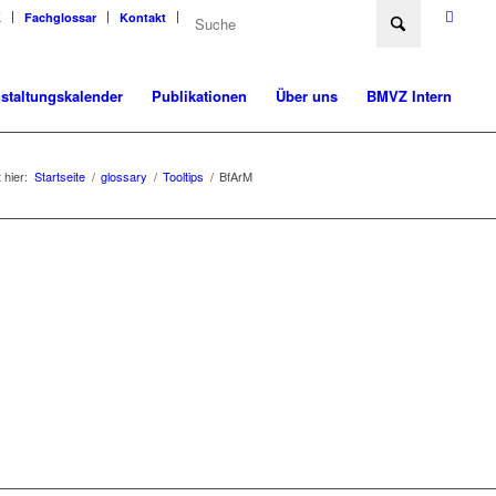
K
Fachglossar
Kontakt
staltungskalender
Publikationen
Über uns
BMVZ Intern
 hier:
Startseite
/
glossary
/
Tooltips
/
BfArM