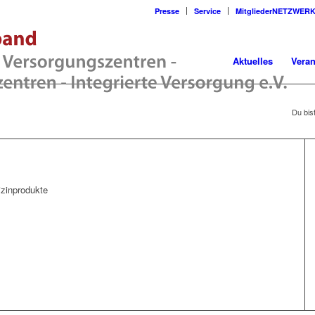
Presse
Service
MitgliederNETZWER
Aktuelles
Veran
Du bist
izinprodukte