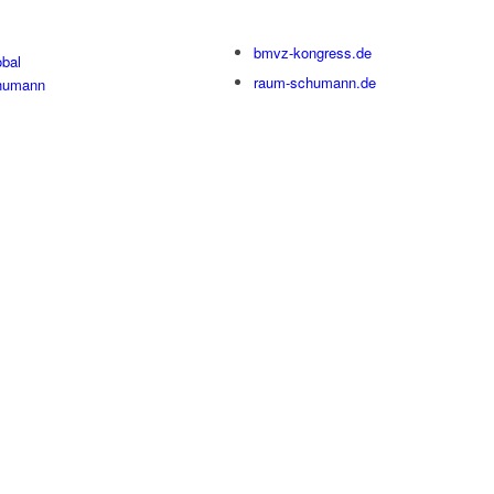
bmvz-kongress.de
bal
raum-schumann.de
humann