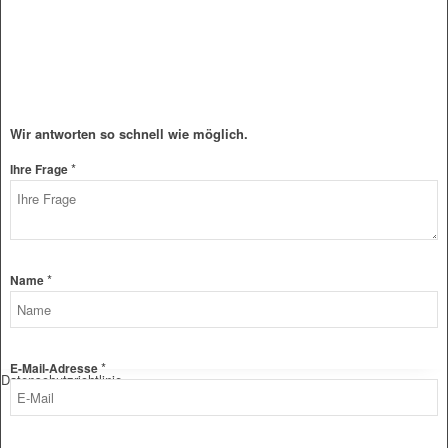
Wir antworten so schnell wie möglich.
*
Ihre Frage
E-
*
Name
Mail-
Adresse
Datenschutz
Layout
*
E-Mail-Adresse
Datenschutzrichtlinie