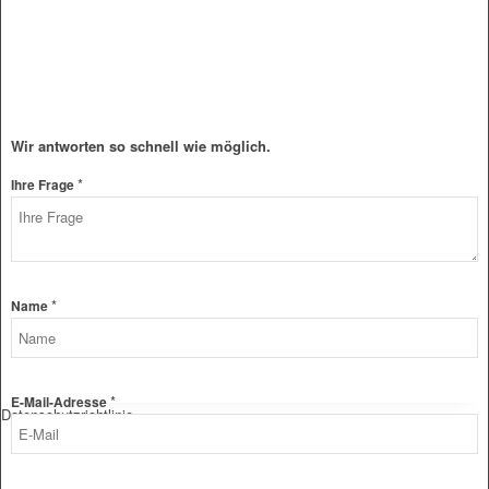
Wir antworten so schnell wie möglich.
*
Ihre Frage
Datenschutz
*
Name
Layout
Ihre
*
E-Mail-Adresse
Datenschutzrichtlinie