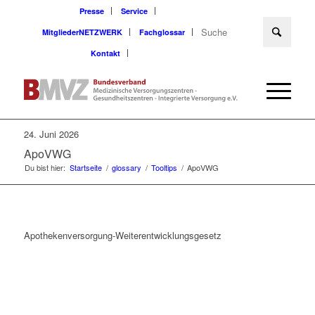
Presse
Service
MitgliederNETZWERK
Fachglossar
Kontakt
24. Juni 2026
ApoVWG
Du bist hier:
Startseite
/
glossary
/
Tooltips
/
ApoVWG
Apothekenversorgung-Weiterentwicklungsgesetz