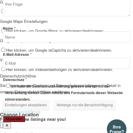
Google Webfont Einstellungen:
Layout
Name
Hier klicken, um Google Webfonts zu aktivieren/deaktivieren.
Google Maps Einstellungen:
*
Name
Hier klicken, um Google Maps zu aktivieren/deaktivieren.
Google reCaptcha Einstellungen:
Hier klicken, um Google reCaptcha zu aktivieren/deaktivieren.
*
E-Mail-Adresse
Vimeo und YouTube Einstellungen:
Hier klicken, um Videoeinbettungen zu aktivieren/deaktivieren.
Datenschutzrichtlinie
*
Datenschutz
Sie können unsere Cookies und Datenschutzeinstellungen im Detail in
Ich habe die Datenschutzerklärung gelesen und bin mit der
unseren Datenschutzrichtlinie nachlesen.
Verarbeitung meiner Daten mittels des Formulartools dieser Webseite
einverstanden.
Einstellungen akzeptieren
Verberge nur die Benachrichtigung
Datenschutzerklärung
Change Location
Find awesome listings near you!
Absenden
×
✕
Ihre
Frage?
Change Location