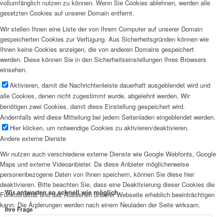
vollumfänglich nutzen zu können. Wenn Sie Cookies ablehnen, werden alle
gesetzten Cookies auf unserer Domain entfernt.
Wir stellen Ihnen eine Liste der von Ihrem Computer auf unserer Domain
gespeicherten Cookies zur Verfügung. Aus Sicherheitsgründen können wie
Ihnen keine Cookies anzeigen, die von anderen Domains gespeichert
werden. Diese können Sie in den Sicherheitseinstellungen Ihres Browsers
einsehen.
Aktivieren, damit die Nachrichtenleiste dauerhaft ausgeblendet wird und
alle Cookies, denen nicht zugestimmt wurde, abgelehnt werden. Wir
benötigen zwei Cookies, damit diese Einstellung gespeichert wird.
Andernfalls wird diese Mitteilung bei jedem Seitenladen eingeblendet werden.
Hier klicken, um notwendige Cookies zu aktivieren/deaktivieren.
Andere externe Dienste
Wir nutzen auch verschiedene externe Dienste wie Google Webfonts, Google
Maps und externe Videoanbieter. Da diese Anbieter möglicherweise
personenbezogene Daten von Ihnen speichern, können Sie diese hier
deaktivieren. Bitte beachten Sie, dass eine Deaktivierung dieser Cookies die
Wir antworten so schnell wie möglich.
Funktionalität und das Aussehen unserer Webseite erheblich beeinträchtigen
kann. Die Änderungen werden nach einem Neuladen der Seite wirksam.
*
Frage
Ihre Frage