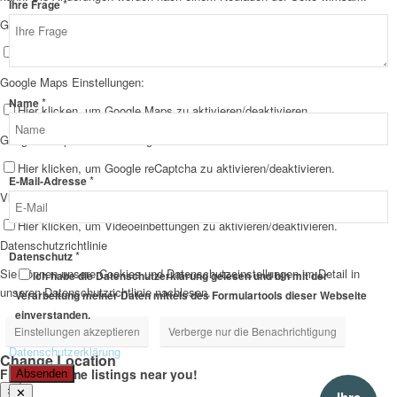
*
Ihre Frage
Google Webfont Einstellungen:
Hier klicken, um Google Webfonts zu aktivieren/deaktivieren.
Google Maps Einstellungen:
Name
*
Name
Hier klicken, um Google Maps zu aktivieren/deaktivieren.
E-
Google reCaptcha Einstellungen:
Mail-
Adresse
Hier klicken, um Google reCaptcha zu aktivieren/deaktivieren.
Frage
*
E-Mail-Adresse
Vimeo und YouTube Einstellungen:
Hier klicken, um Videoeinbettungen zu aktivieren/deaktivieren.
Datenschutzrichtlinie
*
Datenschutz
Sie können unsere Cookies und Datenschutzeinstellungen im Detail in
Ich habe die Datenschutzerklärung gelesen und bin mit der
unseren Datenschutzrichtlinie nachlesen.
Verarbeitung meiner Daten mittels des Formulartools dieser Webseite
einverstanden.
Einstellungen akzeptieren
Verberge nur die Benachrichtigung
Datenschutzerklärung
Change Location
Find awesome listings near you!
Absenden
×
✕