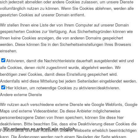
sich jederzeit abmelden oder andere Cookies zulassen, um unsere Dienste
vollumfänglich nutzen zu können. Wenn Sie Cookies ablehnen, werden alle
gesetzten Cookies auf unserer Domain entfernt.
Wir stellen Ihnen eine Liste der von Ihrem Computer auf unserer Domain
gespeicherten Cookies zur Verfügung. Aus Sicherheitsgründen können wie
Ihnen keine Cookies anzeigen, die von anderen Domains gespeichert
werden. Diese können Sie in den Sicherheitseinstellungen Ihres Browsers
einsehen.
Aktivieren, damit die Nachrichtenleiste dauerhaft ausgeblendet wird und
alle Cookies, denen nicht zugestimmt wurde, abgelehnt werden. Wir
benötigen zwei Cookies, damit diese Einstellung gespeichert wird.
Andernfalls wird diese Mitteilung bei jedem Seitenladen eingeblendet werden.
Hier klicken, um notwendige Cookies zu aktivieren/deaktivieren.
Andere externe Dienste
Wir nutzen auch verschiedene externe Dienste wie Google Webfonts, Google
Maps und externe Videoanbieter. Da diese Anbieter möglicherweise
personenbezogene Daten von Ihnen speichern, können Sie diese hier
deaktivieren. Bitte beachten Sie, dass eine Deaktivierung dieser Cookies die
Wir antworten so schnell wie möglich.
Funktionalität und das Aussehen unserer Webseite erheblich beeinträchtigen
kann. Die Änderungen werden nach einem Neuladen der Seite wirksam.