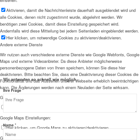
einsehen.
Aktivieren, damit die Nachrichtenleiste dauerhaft ausgeblendet wird und
alle Cookies, denen nicht zugestimmt wurde, abgelehnt werden. Wir
benötigen zwei Cookies, damit diese Einstellung gespeichert wird.
Andernfalls wird diese Mitteilung bei jedem Seitenladen eingeblendet werden.
Hier klicken, um notwendige Cookies zu aktivieren/deaktivieren.
Andere externe Dienste
Wir nutzen auch verschiedene externe Dienste wie Google Webfonts, Google
Maps und externe Videoanbieter. Da diese Anbieter möglicherweise
personenbezogene Daten von Ihnen speichern, können Sie diese hier
deaktivieren. Bitte beachten Sie, dass eine Deaktivierung dieser Cookies die
Wir antworten so schnell wie möglich.
Funktionalität und das Aussehen unserer Webseite erheblich beeinträchtigen
kann. Die Änderungen werden nach einem Neuladen der Seite wirksam.
*
Ihre Frage
Google Webfont Einstellungen:
Hier klicken, um Google Webfonts zu aktivieren/deaktivieren.
Google Maps Einstellungen:
*
Name
Hier klicken, um Google Maps zu aktivieren/deaktivieren.
Google reCaptcha Einstellungen: