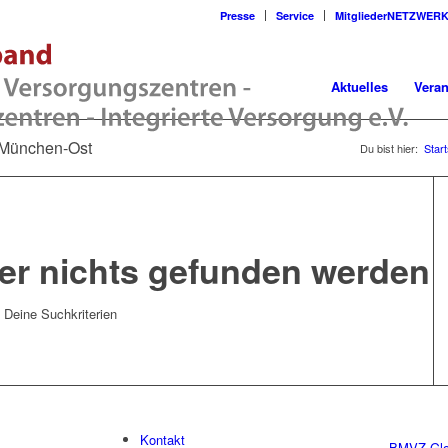
Presse
Service
MitgliederNETZWER
Aktuelles
Veran
 München-Ost
Du bist hier:
Start
der nichts gefunden werden
t Deine Suchkriterien
Kontakt
BMVZ Glo