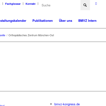
K
Fachglossar
Kontakt
staltungskalender
Publikationen
Über uns
BMVZ Intern
seite
/
Orthopädisches Zentrum München-Ost
bmvz-kongress.de
bal