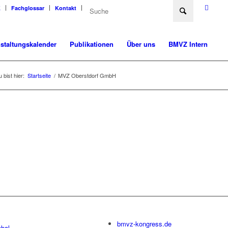
K
Fachglossar
Kontakt
staltungskalender
Publikationen
Über uns
BMVZ Intern
 bist hier:
Startseite
/
MVZ Oberstdorf GmbH
bmvz-kongress.de
bal