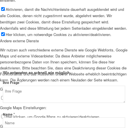
einsehen.
Aktivieren, damit die Nachrichtenleiste dauerhaft ausgeblendet wird und
alle Cookies, denen nicht zugestimmt wurde, abgelehnt werden. Wir
benötigen zwei Cookies, damit diese Einstellung gespeichert wird.
Andernfalls wird diese Mitteilung bei jedem Seitenladen eingeblendet werden.
Hier klicken, um notwendige Cookies zu aktivieren/deaktivieren.
Andere externe Dienste
Wir nutzen auch verschiedene externe Dienste wie Google Webfonts, Google
Maps und externe Videoanbieter. Da diese Anbieter möglicherweise
personenbezogene Daten von Ihnen speichern, können Sie diese hier
deaktivieren. Bitte beachten Sie, dass eine Deaktivierung dieser Cookies die
Wir antworten so schnell wie möglich.
Funktionalität und das Aussehen unserer Webseite erheblich beeinträchtigen
kann. Die Änderungen werden nach einem Neuladen der Seite wirksam.
*
Ihre Frage
Google Webfont Einstellungen:
Hier klicken, um Google Webfonts zu aktivieren/deaktivieren.
Google Maps Einstellungen:
*
Name
Hier klicken, um Google Maps zu aktivieren/deaktivieren.
Google reCaptcha Einstellungen: