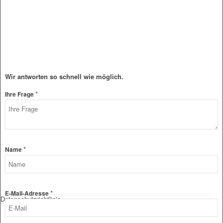
Wir antworten so schnell wie möglich.
*
Frage
Ihre Frage
Ihre
Name
*
Name
*
E-Mail-Adresse
Datenschutzrichtlinie