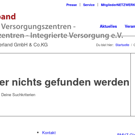
Presse
Service
MitgliederNETZWER
Aktuelles
Veran
uerland GmbH & Co.KG
Du bist hier:
Startseite
/
der nichts gefunden werden
t Deine Suchkriterien
Kontakt
BMVZ Glo