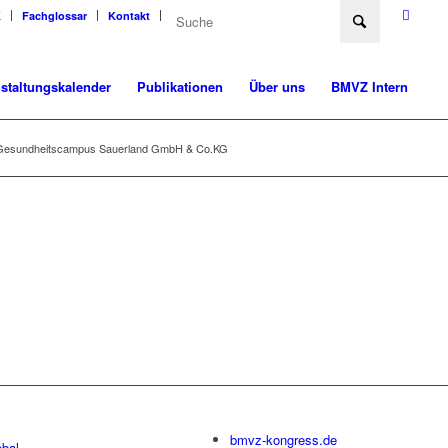
K
Fachglossar
Kontakt
staltungskalender
Publikationen
Über uns
BMVZ Intern
Gesundheitscampus Sauerland GmbH & Co.KG
bmvz-kongress.de
bal