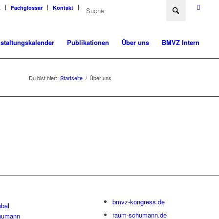
K
Fachglossar
Kontakt
staltungskalender
Publikationen
Über uns
BMVZ Intern
Du bist hier:
Startseite
/
Über uns
bmvz-kongress.de
bal
raum-schumann.de
humann