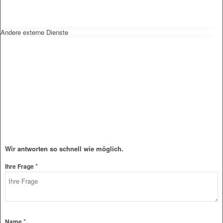
Andere externe Dienste
Wir antworten so schnell wie möglich.
*
Ihre Frage
Name
*
Name