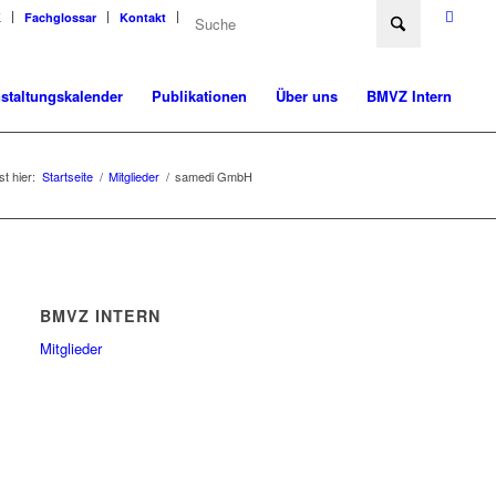
K
Fachglossar
Kontakt
staltungskalender
Publikationen
Über uns
BMVZ Intern
st hier:
Startseite
/
Mitglieder
/
samedi GmbH
BMVZ INTERN
Mitglieder