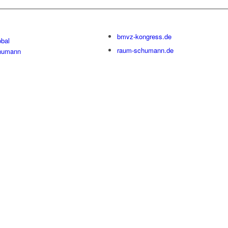
bmvz-kongress.de
bal
raum-schumann.de
humann