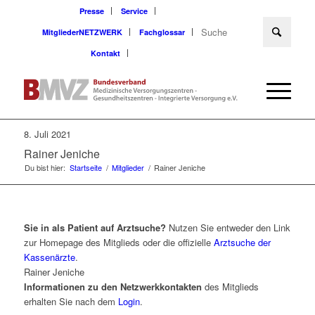
Presse
Service
MitgliederNETZWERK
Fachglossar
Kontakt
8. Juli 2021
Rainer Jeniche
Du bist hier:
Startseite
/
Mitglieder
/
Rainer Jeniche
Sie in als Patient auf Arztsuche?
Nutzen Sie entweder den Link
zur Homepage des Mitglieds oder die offizielle
Arztsuche der
Kassenärzte
.
Rainer Jeniche
Informationen zu den Netzwerkkontakten
des Mitglieds
erhalten Sie nach dem
Login
.