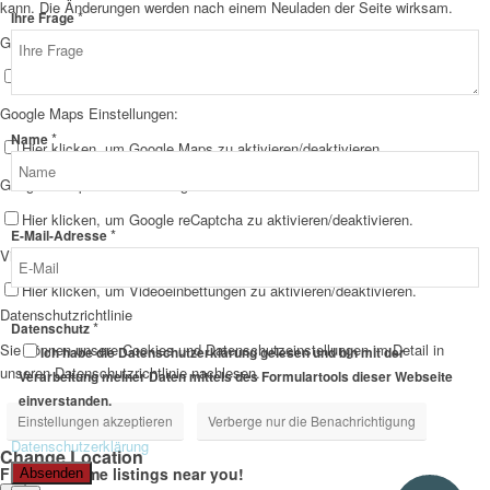
kann. Die Änderungen werden nach einem Neuladen der Seite wirksam.
*
Ihre Frage
Google Webfont Einstellungen:
Hier klicken, um Google Webfonts zu aktivieren/deaktivieren.
Google Maps Einstellungen:
*
Name
Hier klicken, um Google Maps zu aktivieren/deaktivieren.
Google reCaptcha Einstellungen:
Hier klicken, um Google reCaptcha zu aktivieren/deaktivieren.
*
E-Mail-Adresse
Vimeo und YouTube Einstellungen:
Hier klicken, um Videoeinbettungen zu aktivieren/deaktivieren.
Datenschutzrichtlinie
*
Ihre
Datenschutz
Sie können unsere Cookies und Datenschutzeinstellungen im Detail in
Frage
Ich habe die Datenschutzerklärung gelesen und bin mit der
unseren Datenschutzrichtlinie nachlesen.
Datenschutz
Verarbeitung meiner Daten mittels des Formulartools dieser Webseite
einverstanden.
Einstellungen akzeptieren
Verberge nur die Benachrichtigung
Datenschutzerklärung
Change Location
Find awesome listings near you!
Absenden