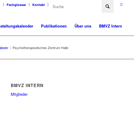
K
Fachglossar
Kontakt
staltungskalender
Publikationen
Über uns
BMVZ Intern
glieder
/
Psychotherapeutisches Zentrum Halle
BMVZ INTERN
Mitglieder