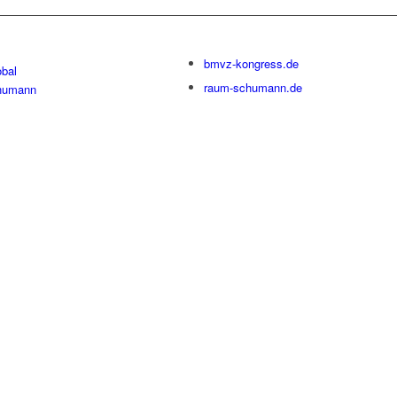
bmvz-kongress.de
bal
raum-schumann.de
humann