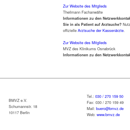
Zur Website des Mitglieds
Theilmann Fachanwälte
Informationen zu den Netzwerkkonta
Sie in als Patient auf Arztsuche?
Nutz
offizielle
Arztsuche der Kassenärzte
.
Zur Website des Mitglieds
MVZ des Klinikums Osnabrück
Informationen zu den Netzwerkkonta
Tel.:
030 / 270 159 50
BMVZ e.V.
Fax: 030 / 270 159 49
Schumannstr. 18
Mail:
buero@bmvz.de
10117 Berlin
Web:
www.bmvz.de