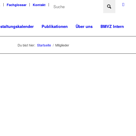
K
Fachglossar
Kontakt
staltungskalender
Publikationen
Über uns
BMVZ Intern
Du bist hier:
Startseite
/
Mitglieder