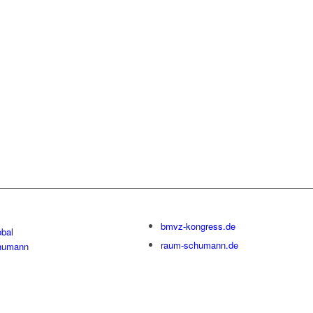
bmvz-kongress.de
bal
raum-schumann.de
humann