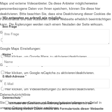
Maps und externe Videoanbieter. Da diese Anbieter möglicherweise
personenbezogene Daten von Ihnen speichern, können Sie diese hier
deaktivieren. Bitte beachten Sie, dass eine Deaktivierung dieser Cookies die
Wir antworten so schnell wie möglich.
Funktionalität und das Aussehen unserer Webseite erheblich beeinträchtigen
kann. Die Änderungen werden nach einem Neuladen der Seite wirksam.
*
Ihre Frage
Google Webfont Einstellungen:
Hier klicken, um Google Webfonts zu aktivieren/deaktivieren.
Google Maps Einstellungen:
Datenschutz
*
Name
Hier klicken, um Google Maps zu aktivieren/deaktivieren.
Frage
Google reCaptcha Einstellungen:
Ihre
Hier klicken, um Google reCaptcha zu aktivieren/deaktivieren.
*
E-Mail-Adresse
Vimeo und YouTube Einstellungen:
Hier klicken, um Videoeinbettungen zu aktivieren/deaktivieren.
Datenschutzrichtlinie
*
Datenschutz
Sie können unsere Cookies und Datenschutzeinstellungen im Detail in
Ich habe die Datenschutzerklärung gelesen und bin mit der
unseren Datenschutzrichtlinie nachlesen.
Verarbeitung meiner Daten mittels des Formulartools dieser Webseite