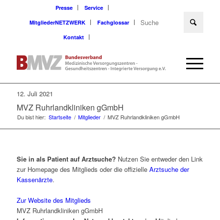
Presse
Service
MitgliederNETZWERK
Fachglossar
Kontakt
12. Juli 2021
MVZ Ruhrlandkliniken gGmbH
Du bist hier:
Startseite
/
Mitglieder
/
MVZ Ruhrlandkliniken gGmbH
Sie in als Patient auf Arztsuche?
Nutzen Sie entweder den Link
zur Homepage des Mitglieds oder die offizielle
Arztsuche der
Kassenärzte
.
Zur Website des Mitglieds
MVZ Ruhrlandkliniken gGmbH