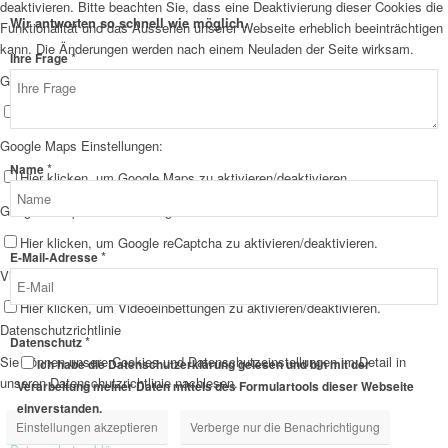
deaktivieren. Bitte beachten Sie, dass eine Deaktivierung dieser Cookies die
Wir antworten so schnell wie möglich.
Funktionalität und das Aussehen unserer Webseite erheblich beeinträchtigen
kann. Die Änderungen werden nach einem Neuladen der Seite wirksam.
*
Ihre Frage
Google Webfont Einstellungen:
Hier klicken, um Google Webfonts zu aktivieren/deaktivieren.
Google Maps Einstellungen:
Datenschutz
*
Name
Hier klicken, um Google Maps zu aktivieren/deaktivieren.
Layout
Google reCaptcha Einstellungen:
E-
Mail-
Hier klicken, um Google reCaptcha zu aktivieren/deaktivieren.
Adresse
*
E-Mail-Adresse
Vimeo und YouTube Einstellungen:
Hier klicken, um Videoeinbettungen zu aktivieren/deaktivieren.
Datenschutzrichtlinie
*
Datenschutz
Sie können unsere Cookies und Datenschutzeinstellungen im Detail in
Ich habe die Datenschutzerklärung gelesen und bin mit der
unseren Datenschutzrichtlinie nachlesen.
Verarbeitung meiner Daten mittels des Formulartools dieser Webseite
einverstanden.
Einstellungen akzeptieren
Verberge nur die Benachrichtigung