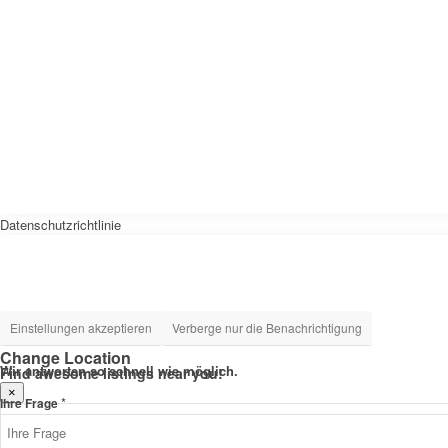
Datenschutzrichtlinie
Einstellungen akzeptieren
Verberge nur die Benachrichtigung
Change Location
Wir antworten so schnell wie möglich.
Find awesome listings near you!
×
*
Datenschutz
Ihre Frage
Change Location
E-
Mail-