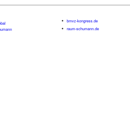
bmvz-kongress.de
bal
raum-schumann.de
humann