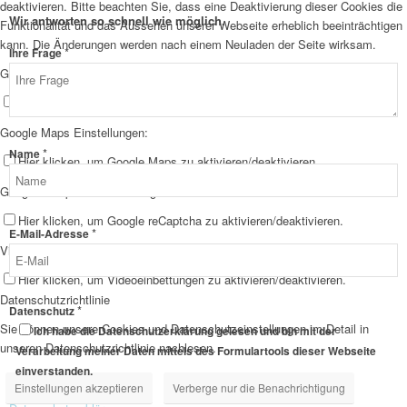
deaktivieren. Bitte beachten Sie, dass eine Deaktivierung dieser Cookies die
Wir antworten so schnell wie möglich.
Funktionalität und das Aussehen unserer Webseite erheblich beeinträchtigen
kann. Die Änderungen werden nach einem Neuladen der Seite wirksam.
*
Ihre Frage
Google Webfont Einstellungen:
Hier klicken, um Google Webfonts zu aktivieren/deaktivieren.
Google Maps Einstellungen:
*
Name
Hier klicken, um Google Maps zu aktivieren/deaktivieren.
Google reCaptcha Einstellungen:
Hier klicken, um Google reCaptcha zu aktivieren/deaktivieren.
*
E-Mail-Adresse
Vimeo und YouTube Einstellungen:
Hier klicken, um Videoeinbettungen zu aktivieren/deaktivieren.
Datenschutzrichtlinie
*
Frage
Datenschutz
Sie können unsere Cookies und Datenschutzeinstellungen im Detail in
E-
Ich habe die Datenschutzerklärung gelesen und bin mit der
unseren Datenschutzrichtlinie nachlesen.
Mail-
Verarbeitung meiner Daten mittels des Formulartools dieser Webseite
Adresse
einverstanden.
Einstellungen akzeptieren
Verberge nur die Benachrichtigung
Datenschutz