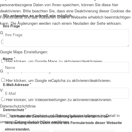
personenbezogene Daten von Ihnen speichern, können Sie diese hier
deaktivieren. Bitte beachten Sie, dass eine Deaktivierung dieser Cookies die
Wir antworten so schnell wie möglich.
Funktionalität und das Aussehen unserer Webseite erheblich beeinträchtigen
kann. Die Änderungen werden nach einem Neuladen der Seite wirksam.
*
Ihre Frage
Google Webfont Einstellungen:
Hier klicken, um Google Webfonts zu aktivieren/deaktivieren.
Google Maps Einstellungen:
*
Name
Hier klicken, um Google Maps zu aktivieren/deaktivieren.
Google reCaptcha Einstellungen:
Hier klicken, um Google reCaptcha zu aktivieren/deaktivieren.
*
E-Mail-Adresse
Vimeo und YouTube Einstellungen:
Hier klicken, um Videoeinbettungen zu aktivieren/deaktivieren.
Datenschutzrichtlinie
*
Ihre
Datenschutz
Sie können unsere Cookies und Datenschutzeinstellungen im Detail in
E-
Ich habe die Datenschutzerklärung gelesen und bin mit der
unseren Datenschutzrichtlinie nachlesen.
Mail-
Verarbeitung meiner Daten mittels des Formulartools dieser Webseite
Adresse
einverstanden.