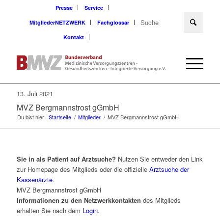
Presse
Service
MitgliederNETZWERK
Fachglossar
Kontakt
13. Juli 2021
MVZ Bergmannstrost gGmbH
Du bist hier:
Startseite
/
Mitglieder
/
MVZ Bergmannstrost gGmbH
Sie in als Patient auf Arztsuche?
Nutzen Sie entweder den Link
zur Homepage des Mitglieds oder die offizielle
Arztsuche der
Kassenärzte
.
MVZ Bergmannstrost gGmbH
Informationen zu den Netzwerkkontakten
des Mitglieds
erhalten Sie nach dem
Login
.