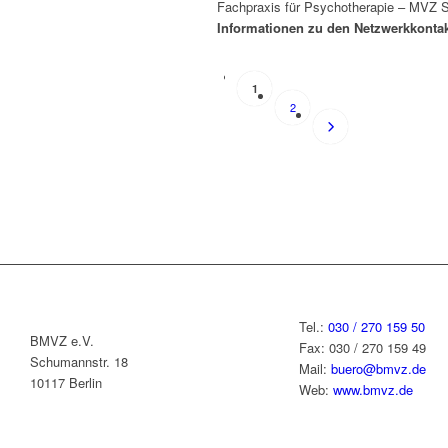
Fachpraxis für Psychotherapie – MVZ 
Informationen zu den Netzwerkkonta
POSTS NAVIGA
1
2
Ältere Beiträge
Tel.:
030 / 270 159 50
BMVZ e.V.
Fax: 030 / 270 159 49
Schumannstr. 18
Mail:
buero@bmvz.de
10117 Berlin
Web:
www.bmvz.de