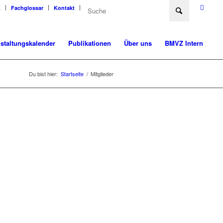
K
Fachglossar
Kontakt
staltungskalender
Publikationen
Über uns
BMVZ Intern
Du bist hier:
Startseite
/
Mitglieder