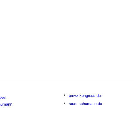
bmvz-kongress.de
bal
raum-schumann.de
humann