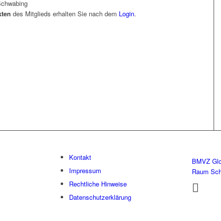
Schwabing
kten
des Mitglieds erhalten Sie nach dem
Login
.
TION
Kontakt
BMVZ Glo
Impressum
Raum Sc
Rechtliche Hinweise
Datenschutzerklärung