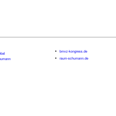
bmvz-kongress.de
bal
raum-schumann.de
humann