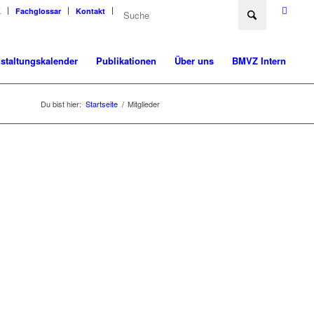
K
Fachglossar
Kontakt
staltungskalender
Publikationen
Über uns
BMVZ Intern
Du bist hier:
Startseite
/
Mitglieder