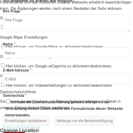
Wir antworten so schnell wie möglich.
Funktionalität und das Aussehen unserer Webseite erheblich beeinträchtigen
kann. Die Änderungen werden nach einem Neuladen der Seite wirksam.
*
Name
Ihre Frage
Google Webfont Einstellungen:
Layout
E-
Hier klicken, um Google Webfonts zu aktivieren/deaktivieren.
Mail-
Google Maps Einstellungen:
Adresse
*
Name
Hier klicken, um Google Maps zu aktivieren/deaktivieren.
Google reCaptcha Einstellungen:
Hier klicken, um Google reCaptcha zu aktivieren/deaktivieren.
*
E-Mail-Adresse
Vimeo und YouTube Einstellungen:
Hier klicken, um Videoeinbettungen zu aktivieren/deaktivieren.
Datenschutzrichtlinie
*
Datenschutz
Sie können unsere Cookies und Datenschutzeinstellungen im Detail in
Ich habe die Datenschutzerklärung gelesen und bin mit der
unseren Datenschutzrichtlinie nachlesen.
Verarbeitung meiner Daten mittels des Formulartools dieser Webseite
einverstanden.
Einstellungen akzeptieren
Verberge nur die Benachrichtigung
Datenschutzerklärung
Change Location