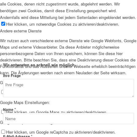
alle Cookies, denen nicht zugestimmt wurde, abgelehnt werden. Wir
benötigen zwei Cookies, damit diese Einstellung gespeichert wird.
Andernfalls wird diese Mitteilung bei jedem Seitenladen eingeblendet werden.
Hier klicken, um notwendige Cookies zu aktivieren/deaktivieren.
Andere externe Dienste
Wir nutzen auch verschiedene externe Dienste wie Google Webfonts, Google
Maps und externe Videoanbieter. Da diese Anbieter möglicherweise
personenbezogene Daten von Ihnen speichern, können Sie diese hier
deaktivieren. Bitte beachten Sie, dass eine Deaktivierung dieser Cookies die
Wir antworten so schnell wie möglich.
Funktionalität und das Aussehen unserer Webseite erheblich beeinträchtigen
kann. Die Änderungen werden nach einem Neuladen der Seite wirksam.
*
Ihre Frage
Google Webfont Einstellungen:
Hier klicken, um Google Webfonts zu aktivieren/deaktivieren.
Google Maps Einstellungen:
Datenschutz
*
Name
Hier klicken, um Google Maps zu aktivieren/deaktivieren.
Name
Google reCaptcha Einstellungen:
Layout
Hier klicken, um Google reCaptcha zu aktivieren/deaktivieren.
*
E-Mail-Adresse