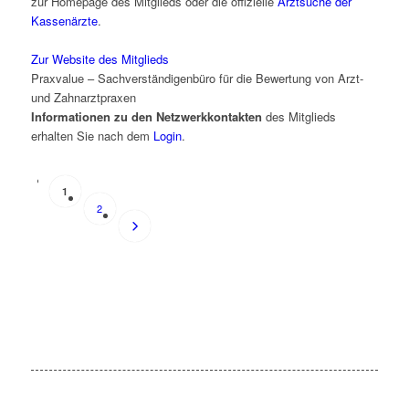
zur Homepage des Mitglieds oder die offizielle
Arztsuche der
Kassenärzte
.
Zur Website des Mitglieds
Praxvalue – Sachverständigenbüro für die Bewertung von Arzt-
und Zahnarztpraxen
Informationen zu den Netzwerkkontakten
des Mitglieds
erhalten Sie nach dem
Login
.
POSTS NAVIGATION
1
2
Ältere Beiträge