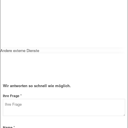
Andere externe Dienste
Wir antworten so schnell wie möglich.
*
Datenschutz
Ihre Frage
Frage
E-
Mail-
Adresse
*
Name