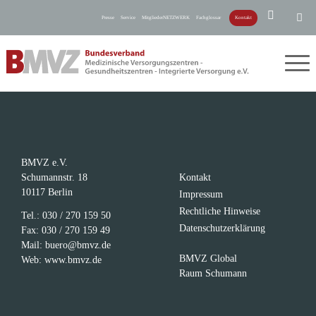
Presse
Service
MitgliederNETZWERK
Fachglossar
Kontakt
BMVZ e.V.
Schumannstr. 18
Kontakt
10117 Berlin
Impressum
Rechtliche Hinweise
Tel.:
030 / 270 159 50
Datenschutzerklärung
Fax: 030 / 270 159 49
Mail:
buero@bmvz.de
BMVZ Global
Web:
www.bmvz.de
Raum Schumann