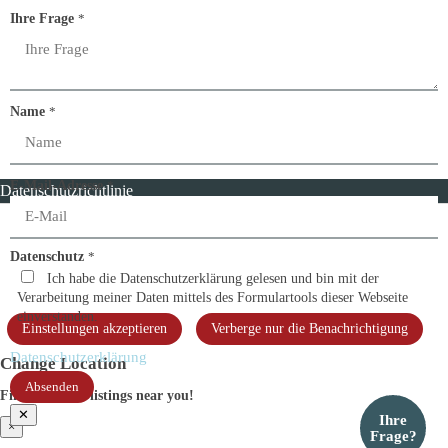
Ihre Frage
*
Name
*
E-
E-Mail-Adresse
*
Datenschutzrichtlinie
Mail-
Adresse
Name
Datenschutz
*
Ihre
Ich habe die Datenschutzerklärung gelesen und bin mit der
Verarbeitung meiner Daten mittels des Formulartools dieser Webseite
einverstanden.
Einstellungen akzeptieren
Verberge nur die Benachrichtigung
Datenschutzerklärung
Change Location
Absenden
Find awesome listings near you!
✕
Ihre
×
Frage?
Change Location