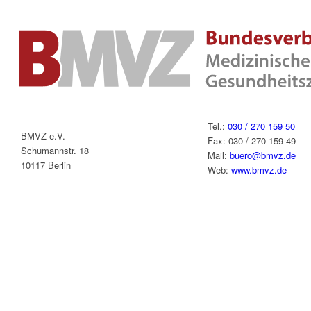
Tel.:
030 / 270 159 50
BMVZ e.V.
Fax: 030 / 270 159 49
Schumannstr. 18
Mail:
buero@bmvz.de
10117 Berlin
Web:
www.bmvz.de