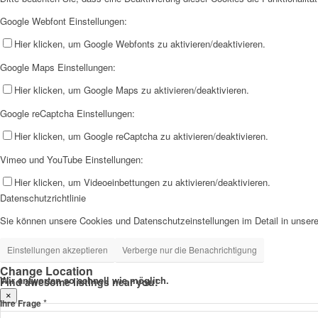
Google Webfont Einstellungen:
Hier klicken, um Google Webfonts zu aktivieren/deaktivieren.
Google Maps Einstellungen:
Hier klicken, um Google Maps zu aktivieren/deaktivieren.
Google reCaptcha Einstellungen:
Hier klicken, um Google reCaptcha zu aktivieren/deaktivieren.
Vimeo und YouTube Einstellungen:
Hier klicken, um Videoeinbettungen zu aktivieren/deaktivieren.
Datenschutzrichtlinie
Sie können unsere Cookies und Datenschutzeinstellungen im Detail in unsere
Einstellungen akzeptieren
Verberge nur die Benachrichtigung
Change Location
Wir antworten so schnell wie möglich.
Find awesome listings near you!
×
*
Ihre Frage
Change Location