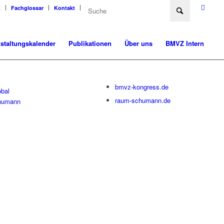
K
Fachglossar
Kontakt
staltungskalender
Publikationen
Über uns
BMVZ Intern
bmvz-kongress.de
bal
raum-schumann.de
humann