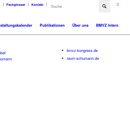
K
Fachglossar
Kontakt
staltungskalender
Publikationen
Über uns
BMVZ Intern
bmvz-kongress.de
bal
raum-schumann.de
humann