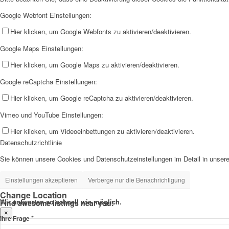
Google Webfont Einstellungen:
Hier klicken, um Google Webfonts zu aktivieren/deaktivieren.
Google Maps Einstellungen:
Hier klicken, um Google Maps zu aktivieren/deaktivieren.
Google reCaptcha Einstellungen:
Hier klicken, um Google reCaptcha zu aktivieren/deaktivieren.
Vimeo und YouTube Einstellungen:
Hier klicken, um Videoeinbettungen zu aktivieren/deaktivieren.
Datenschutzrichtlinie
Sie können unsere Cookies und Datenschutzeinstellungen im Detail in unsere
Einstellungen akzeptieren
Verberge nur die Benachrichtigung
Change Location
Wir antworten so schnell wie möglich.
Find awesome listings near you!
×
*
Ihre Frage
Change Location