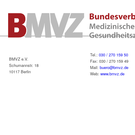
Tel.:
030 / 270 159 50
BMVZ e.V.
Fax: 030 / 270 159 49
Schumannstr. 18
Mail:
buero@bmvz.de
10117 Berlin
Web:
www.bmvz.de